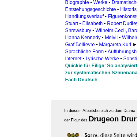
Biographie
▪
Werke
▪
Dramatisch
Entstehungsgeschichte
▪
Histori
Handlungsverlauf
▪
Figurenkonste
Stuart
▪
Elisabeth
▪
Robert Dudley
Shrewsbury
▪
Wilhelm Cecil, Bar
Hanna Kennedy
▪
Melvil
▪
Wilhel
Graf Bellievre
▪
Margareta Kurl
Sprachliche Form
▪
Aufführungsbe
Internet
▪
Lyrische Werke
▪
Sonst
Quickie für Eilige: So analysi
zur systematischen Szenenana
Fach Deutsch
In diesem Arbeitsbereich zu dem Drama
Drugeon Drur
der Figur des