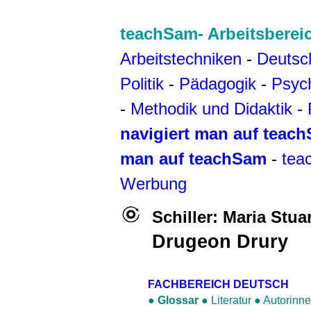
teachSam- Arbeitsberei
Arbeitstechniken
-
Deutsc
Politik
-
Pädagogik
-
Psyc
-
Methodik und Didaktik
-
navigiert man auf teac
man auf teachSam
-
tea
Werbung
Schiller
:
Maria Stuar
Drugeon Drury
FACHBEREICH DEUTSCH
●
Glossar
●
Literatur
●
Autorinne