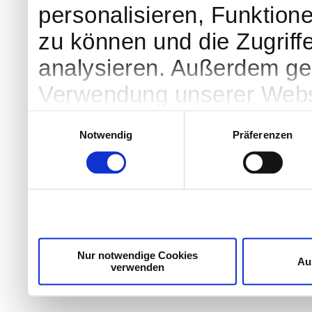
personalisieren, Funktion
zu können und die Zugriff
analysieren. Außerdem geb
Verwendung unserer Websi
soziale Medien, Werbung 
Einwilligungsauswahl
Notwendig
Präferenzen
Partner führen diese Info
weiteren Daten zusammen, 
haben oder die sie im Ra
gesammelt haben.
Nur notwendige Cookies
Au
verwenden