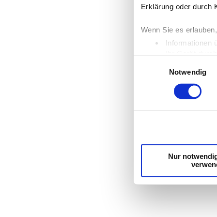
Erklärung oder durch 
Wenn Sie es erlauben,
Informationen 
Ihr Gerät durc
Einwilligungsauswahl
Erfahren Sie mehr dar
Notwendig
Einzelheiten
fest.
Wir verwenden Cookies
die Zugriffe auf unse
unsere Partner für so
möglicherweise mit we
Dienste gesammelt ha
Nur notwendi
verwen