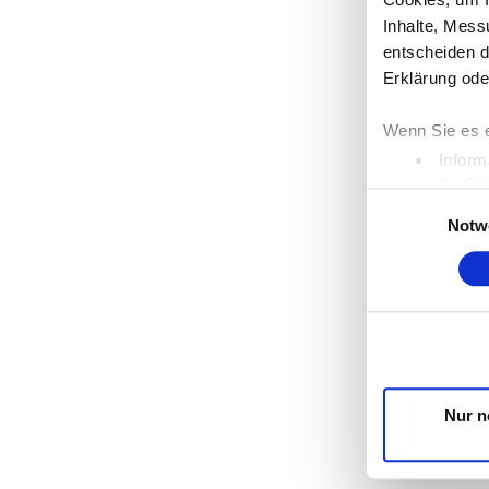
Inhalte, Mess
entscheiden d
Erklärung ode
Wenn Sie es e
Inform
Ihr Ge
Einwilligungsaus
Erfahren Sie 
Notw
Einzelheiten
Wir verwenden
die Zugriffe 
unsere Partne
möglicherweis
Dienste gesa
Nur n