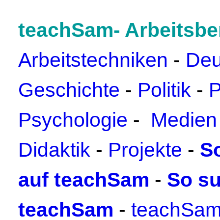
teachSam- Arbeitsbe
Arbeitstechniken
-
Deu
Geschichte
-
Politik
-
P
Psychologie
-
Medien
Didaktik
-
Projekte
-
S
auf teachSam
-
So su
teachSam
-
teachSam