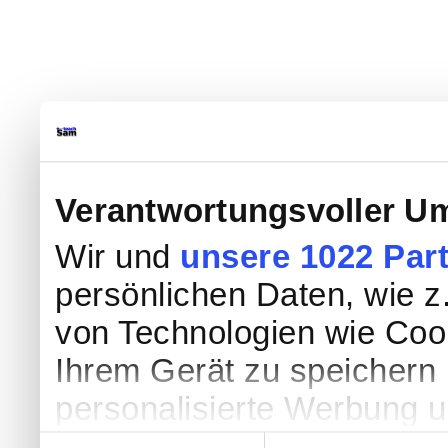
Verantwortungsvoller Um
Wir und
unsere 1022 Par
persönlichen Daten, wie z.
von Technologien wie Coo
Ihrem Gerät zu speichern 
personalisierte Werbung 
Werbung und Inhalten, Zi
Einwilligungsauswahl