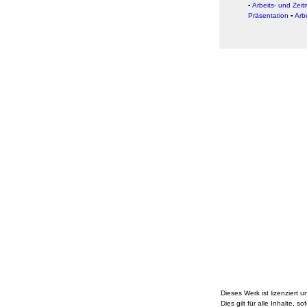
▪
Arbeits- und Ze
Präsentation
▪
Arb
Dieses Werk ist lizenziert u
Dies gilt für alle Inhalte, s