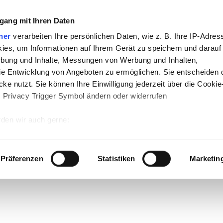
gang mit Ihren Daten
ner
verarbeiten Ihre persönlichen Daten, wie z. B. Ihre IP-Adress
ies, um Informationen auf Ihrem Gerät zu speichern und darauf
rbung und Inhalte, Messungen von Werbung und Inhalten,
e Entwicklung von Angeboten zu ermöglichen. Sie entscheiden 
ke nutzt. Sie können Ihre Einwilligung jederzeit über die Cookie
s Privacy Trigger Symbol ändern oder widerrufen
den wir auch gerne:
 Ihre geografische Lage erfassen, welche bis auf einige Meter g
tives Scannen nach bestimmten Merkmalen (Fingerprinting) identi
Präferenzen
Statistiken
Marketin
 wie Ihre persönlichen Daten verarbeitet werden, und legen Sie 
 Einzelheiten
fest.
 Inhalte und Anzeigen zu personalisieren, Funktionen für sozia
e Zugriffe auf unsere Website zu analysieren. Außerdem geben w