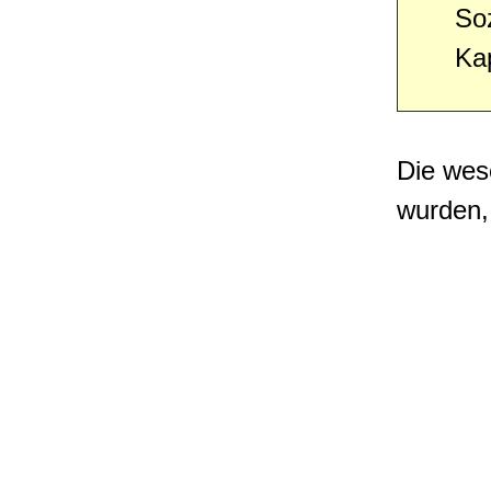
So
Ka
Die wes
wurden,