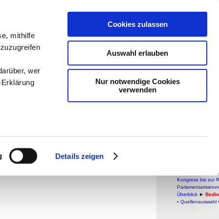
teachSam- 
Cookies zulassen
e, mithilfe
Arbeitstech
 zuzugreifen
Auswahl erlauben
Medien
-
Me
darüber, wer
So sucht 
Nur notwendige Cookies
-Erklärung
verwenden
Außenp
Bedin
enau sein
Weimare
fizieren
g
Details zeigen
GESCHICHTE
Ihre
▪
Grundbegriffe de
Verfassungsgesch
Kongress bis zur 
Parlamentarisieru
Überblick
►
Bedin
le Medien
▪
Quellenauswahl
ir