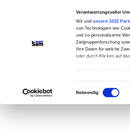
Verantwortungsvoller Um
Wir und
unsere 1022 Part
von Technologien wie Cook
und so personalisierte We
Zielgruppenforschung sowi
Ihre Daten für welche Zwec
oder durch Klicken auf da
Wenn Sie es erlauben, wür
Informationen über
können
Einwilligungsauswahl
Ihr Gerät durch ak
Notwendig
Erfahren Sie mehr darüber,
Präferenzen im
Abschnitt
Wir verwenden Cookies, um
anbieten zu können und di