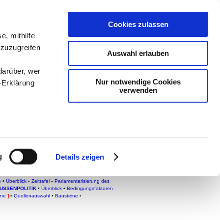
Cookies zulassen
logie
-
e, mithilfe
 zuzugreifen
eachSam
-
Auswahl erlauben
darüber, wer
Nur notwendige Cookies
-Erklärung
verwenden
enau sein
fizieren
g
Details zeigen
Ihre
EUTSCHE GESCHICHTE
▪
Deutsche
m Deutschen Reich 1763-1806
▪
Vom Wiener Kongress
e
•
Überblick
▪
Zeittafel
▪
Parlamentarisierung des
USSENPOLITIK
•
Überblick
•
Bedingungsfaktoren
ine
]
▪
Quellenauswahl
•
Bausteine
▪
le Medien
ir