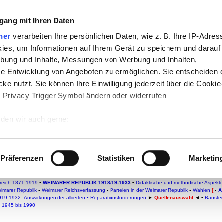
e:
gang mit Ihren Daten
-
Geschichte
-
Politik
-
Pädagogik
-
Psycho
ner
verarbeiten Ihre persönlichen Daten, wie z. B. Ihre IP-Adress
ies, um Informationen auf Ihrem Gerät zu speichern und darauf
ktik
-
Projekte
-
So navigiert man auf t
rbung und Inhalte, Messungen von Werbung und Inhalten,
am
-
teachSam braucht Werbung
e Entwicklung von Angeboten zu ermöglichen. Sie entscheiden 
ke nutzt. Sie können Ihre Einwilligung jederzeit über die Cookie
s Privacy Trigger Symbol ändern oder widerrufen
den wir auch gerne:
 Ihre geografische Lage erfassen, welche bis auf einige Meter g
 - 1933
tives Scannen nach bestimmten Merkmalen (Fingerprinting) identi
Präferenzen
Statistiken
Marketin
 wie Ihre persönlichen Daten verarbeitet werden, und legen Sie 
CHICHTE
▪
Reformation und Glaubenskriege (1517-1648)
▪
Beginn des bürgerlichen Zeitalters
▪
D
ege 1517 - 1648
▪
Deutschland zur Zeit des Absolutismus 1648-1790
▪
Kontinuität und Wandel i
 Einzelheiten
fest.
rreich 1871-1919
▪
WEIMARER REPUBLIK 1918/19-1933
•
Didaktische und methodische Aspekt
eimarer Republik
▪
Weimarer Reichsverfassung
▪
Parteien in der Weimarer Republik
▪
Wahlen
[
▪
A
1919-1932
Auswirkungen der alliierten • Reparationsforderungen
►
Quellenauswahl
◄
•
Bauste
 Inhalte und Anzeigen zu personalisieren, Funktionen für sozia
 1945 bis 1990
e Zugriffe auf unsere Website zu analysieren. Außerdem geben w