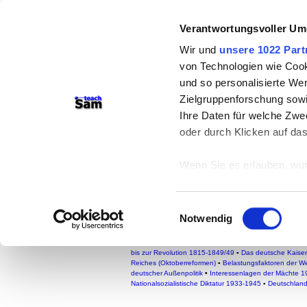
teachSam- Arbeitsbereich
Verantwortungsvoller Um
Arbeitstechniken
-
Deutsch
Wir und
unsere 1022 Part
von Technologien wie Cook
Medien
-
Methodik und Dida
und so personalisierte We
So sucht man auf teachS
Zielgruppenforschung sowi
Ihre Daten für welche Zwec
oder durch Klicken auf da
Außenpolitik
Quellenauswahl
Wenn Sie es erlauben, wür
Informationen über
Weimarer Republik
1918/19
können
Einwilligungsauswahl
Ihr Gerät durch ak
Notwendig
GESCHICHTE
Erfahren Sie mehr darüber,
▪
Grundbegriffe der Geschichte
▪
EUROPÄISCHE GES
Verfassungsgeschichte
▪
Reformation und Glaubenskri
Präferenzen im
Abschnitt
bis zur Revolution 1815-1849/49
▪
Das deutsche Kaise
Reiches (Oktoberreformen)
▪
Belastungsfaktoren der W
deutscher Außenpolitik
•
Interessenlagen der Mächte 
Wir verwenden Cookies, um
Nationalsozialistische Diktatur 1933-1945
▪
Deutschland
anbieten zu können und di