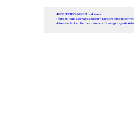
ARBEITSTECHNIKEN und mehr
▪
Arbeits- und Zeitmanagement
▪
Kreative Arbeitstechni
Arbeitstechniken für das Internet
▪
Sonstige digitale Arb