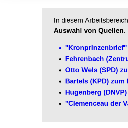
Informationen zu Ihrer Ve
und Analysen weiter. Unse
zusammen, die Sie ihnen b
In diesem Arbeitsbereic
gesammelt haben.
Auswahl von Quellen
.
"Kronprinzenbrief
Fehrenbach (Zentru
Otto Wels (SPD) zu
Bartels (KPD) zum 
Hugenberg (DNVP) 
"Clemenceau der Va