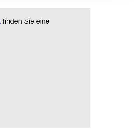
, Werbung
ren Daten
ienste
k
finden Sie eine