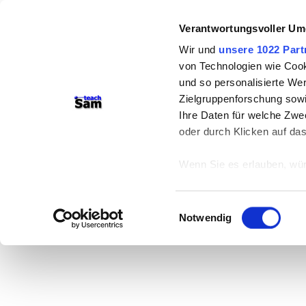
Verantwortungsvoller Um
Wir und
unsere 1022 Part
von Technologien wie Cook
und so personalisierte We
Zielgruppenforschung sowi
Ihre Daten für welche Zwec
oder durch Klicken auf da
Wenn Sie es erlauben, wür
Informationen über
können
Einwilligungsauswahl
Ihr Gerät durch ak
Notwendig
Erfahren Sie mehr darüber,
Präferenzen im
Abschnitt
Wir verwenden Cookies, um
anbieten zu können und di