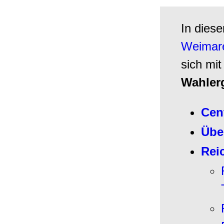
In diese
Weimare
sich mi
Wahler
Cen
Übe
Rei