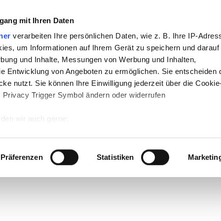
gang mit Ihren Daten
ner
verarbeiten Ihre persönlichen Daten, wie z. B. Ihre IP-Adress
ies, um Informationen auf Ihrem Gerät zu speichern und darauf
rbung und Inhalte, Messungen von Werbung und Inhalten,
e Entwicklung von Angeboten zu ermöglichen. Sie entscheiden 
ke nutzt. Sie können Ihre Einwilligung jederzeit über die Cookie
s Privacy Trigger Symbol ändern oder widerrufen
den wir auch gerne:
 Ihre geografische Lage erfassen, welche bis auf einige Meter g
tives Scannen nach bestimmten Merkmalen (Fingerprinting) identi
Präferenzen
Statistiken
Marketin
 wie Ihre persönlichen Daten verarbeitet werden, und legen Sie 
 Einzelheiten
fest.
 Inhalte und Anzeigen zu personalisieren, Funktionen für sozia
e Zugriffe auf unsere Website zu analysieren. Außerdem geben w