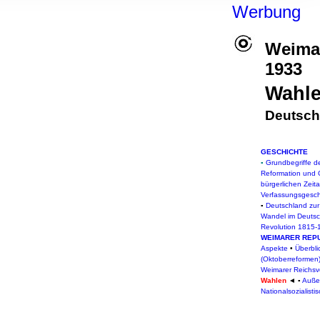
, Werbung
Werbung
ren Daten
ienste
Weima
1933
Wahl
Deutsch
GESCHICHTE
▪
Grundbegriffe d
Reformation und 
bürgerlichen Zeita
Verfassungsgesch
▪
Deutschland zur
Wandel im Deuts
Revolution 1815-
WEIMARER REPU
Aspekte
•
Überbli
(Oktoberreformen
Weimarer Reichsv
Wahlen
◄
▪
Außen
Nationalsozialist