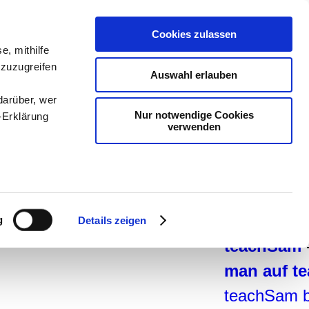
teachSam-
Cookies zulassen
Arbeitsber
e, mithilfe
 zuzugreifen
Arbeitstech
Auswahl erlauben
Deutsch
-
G
darüber, wer
Nur notwendige Cookies
-Erklärung
-
Politik
-
P
verwenden
Psychologi
-
Methodik 
enau sein
Didaktik
-
P
fizieren
So navigie
g
Details zeigen
Ihre
teachSam
man auf t
le Medien
teachSam b
ir