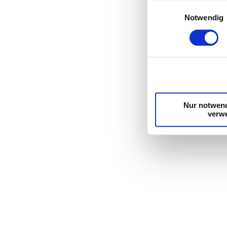
Einwilligungsauswahl
Erfahren Sie mehr d
Notwendig
Einzelheiten
fest.
Wir verwenden Cooki
die Zugriffe auf un
unsere Partner für 
möglicherweise mit 
Dienste gesammelt 
Nur notwend
verw