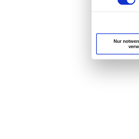
weiteren 
haben od
gesammel
Nur notwen
ver