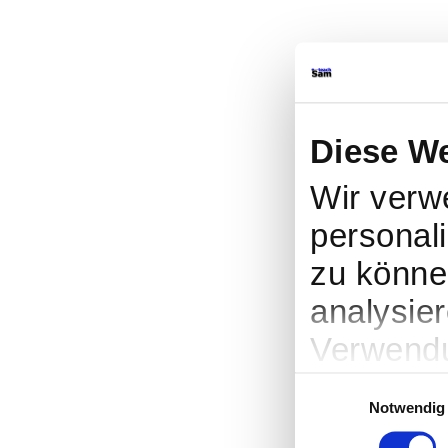
Diese W
Wir verw
personali
zu könne
analysie
Verwendu
soziale 
Einwilligungsauswahl
Notwendig
Partner 