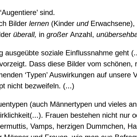
Augentiere’ sind.
ch Bilder
lernen
(Kinder
und
Erwachsene),
lder
überall,
in
großer
Anzahl,
unübersehb
 ausgeübte soziale Einflussnahme geht (.
e vorzeigt. Dass diese Bilder vom schönen,
enden ‘Typen’ Auswirkungen auf unsere Vo
t nicht bezweifeln. (...)
uentypen (auch Männertypen und vieles a
klichkeit(...). Frauen bestehen nicht nur 
bermuttis, Vamps, herzigen Dummchen, Hau