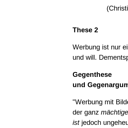
(Chris
These 2
Werbung ist nur ei
und will. Dementsp
Gegenthese
und Gegenargum
"Werbung mit Bilde
der ganz
mächtig
ist
jedoch ungeheue