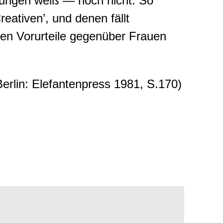
ungen weiß — noch nicht. So
eativen’, und denen fällt
lten Vorurteile gegenüber Frauen
erlin: Elefantenpress 1981, S.170)