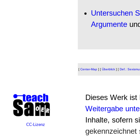
Untersuchen S
Argumente
un
[
Center-Map
]
[
Überblick
]
[
Def.: Sexismu
Dieses Werk ist 
Weitergabe unte
Inhalte, sofern s
CC-Lizenz
gekennzeichnet 