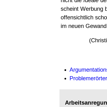
nicht die
Ideale
de
scheint Werbung be
offensichtlich sch
im neuen Gewand 
(Chris
Argumentatio
Problemerörte
Arbeitsanregu