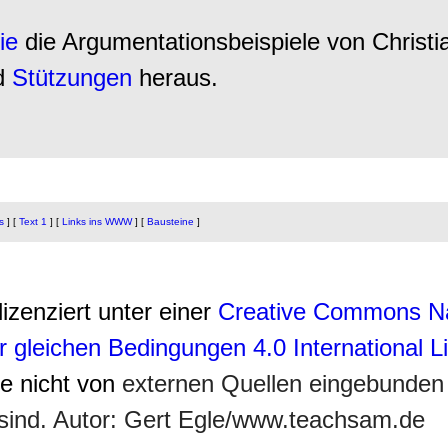
ie
die Argumentationsbeispiele von Christi
d
Stützungen
heraus.
s
]
[
Text 1
]
[
Links ins WWW
]
[
Bausteine
]
lizenziert unter einer
Creative Commons N
r gleichen Bedingungen 4.0 International 
ie nicht von
externen Quellen eingebunden
sind. Autor: Gert Egle/www.teachsam.de