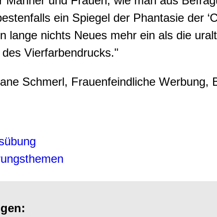
r Männer und Frauen, wie man aus Befrag
stenfalls ein Spiegel der Phantasie der ‘Cr
on lange nichts Neues mehr ein als die ura
des Vierfarbendrucks."
tiane Schmerl, Frauenfeindliche Werbung, B
nsübung
rungsthemen
ngen: