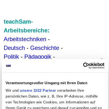
teachSam-
Arbeitsbereiche:
Arbeitstechniken
-
Deutsch
-
Geschichte
-
Politik
-
Pädagogik
-
Psychologie
-
Medien
-
Methodik und Didaktik
-
Projekte
-
So navigiert
Verantwortungsvoller Umgang mit Ihren Daten
Wir und
unsere 1022 Partner
verarbeiten Ihre
man auf teachSam
-
persönlichen Daten, wie z. B. Ihre IP-Adresse, mithilfe
So sucht man auf
von Technologien wie Cookies, um Informationen auf
Ihrem Gerät zu speichern und darauf zuzugreifen und so