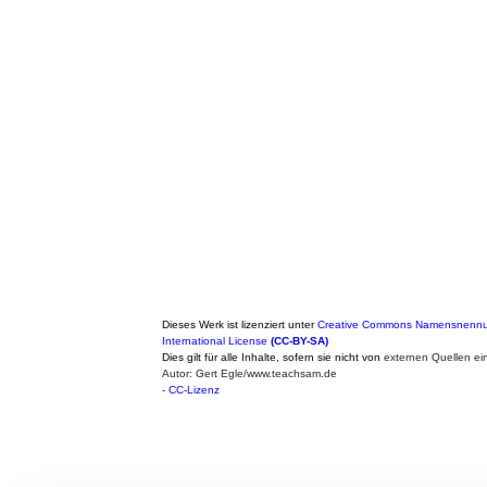
Dieses Werk ist lizenziert unter
Creative Commons Namensnennun
International License
(CC-BY-SA)
Dies gilt für alle Inhalte, sofern sie nicht von
externen Quellen ei
Autor: Gert Egle/www.teachsam.de
-
CC-Lizenz