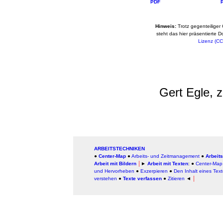
PDF
Hinweis:
Trotz gegenteiliger
steht das hier präsentierte 
Lizenz (CC
Gert Egle, z
ARBEITSTECHNIKEN
●
Center-Map
●
Arbeits- und Zeitmanagement
●
Arbeits
Arbeit mit Bildern
│
►
Arbeit mit Texten
: ●
Center-Map
und Hervorheben
●
Exzerpieren
●
Den Inhalt eines Tex
verstehen
●
Texte verfassen
●
Zitieren
◄
│