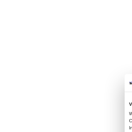
V
W
C
I