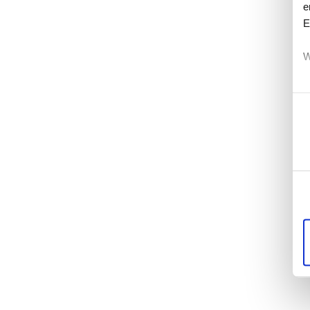
e
E
W
Ein
E
E
W
d
u
m
D