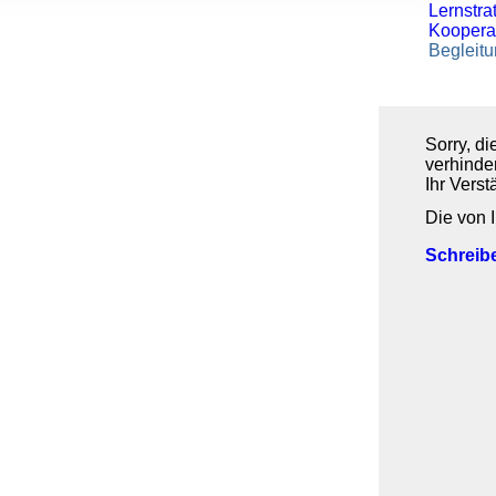
Lernstra
, Werbung
Koopera
ren Daten
Begleit
ienste
Sorry, di
verhinder
Ihr Verst
Die von 
Schreib