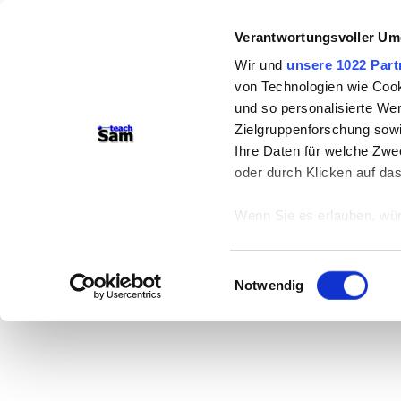
Verantwortungsvoller Um
Wir und
unsere 1022 Part
von Technologien wie Cook
und so personalisierte We
Zielgruppenforschung sowi
Ihre Daten für welche Zwec
oder durch Klicken auf da
Wenn Sie es erlauben, wür
Informationen über
können
Einwilligungsauswahl
Ihr Gerät durch ak
Notwendig
Erfahren Sie mehr darüber,
Präferenzen im
Abschnitt
Wir verwenden Cookies, um
anbieten zu können und di