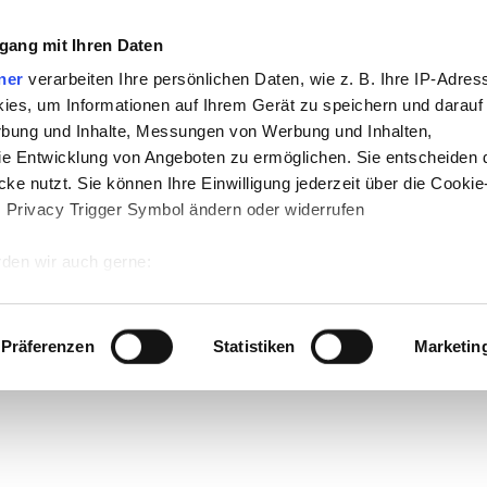
gang mit Ihren Daten
ner
verarbeiten Ihre persönlichen Daten, wie z. B. Ihre IP-Adress
ies, um Informationen auf Ihrem Gerät zu speichern und darauf
rbung und Inhalte, Messungen von Werbung und Inhalten,
e Entwicklung von Angeboten zu ermöglichen. Sie entscheiden 
ke nutzt. Sie können Ihre Einwilligung jederzeit über die Cookie
s Privacy Trigger Symbol ändern oder widerrufen
den wir auch gerne:
 Ihre geografische Lage erfassen, welche bis auf einige Meter g
tives Scannen nach bestimmten Merkmalen (Fingerprinting) identi
Präferenzen
Statistiken
Marketin
 wie Ihre persönlichen Daten verarbeitet werden, und legen Sie 
 Einzelheiten
fest.
 Inhalte und Anzeigen zu personalisieren, Funktionen für sozia
e Zugriffe auf unsere Website zu analysieren. Außerdem geben w