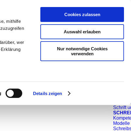
teachSam- Ar
Cookies zulassen
Arbeitstechni
e, mithilfe
-
Psychologie
 zuzugreifen
So navigiert
Auswahl erlauben
teachSam
-
t
darüber, wer
Mod
Nur notwendige Cookies
-Erklärung
verwenden
[
Sc
Temp
enau sein
DIDAK
fizieren
g
Details zeigen
● Gloss
Ihre
SPEZIE
Schrift 
SCHRE
Kompete
le Medien
Modelle
Schreibs
ir