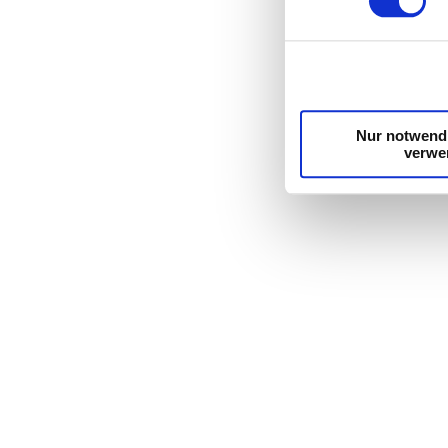
Wir verwenden Cookie
die Zugriffe auf uns
unsere Partner für s
möglicherweise mit w
Dienste gesammelt 
Nur notwend
verwe