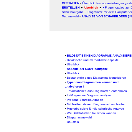
GESTALTEN
▪
Überblick
Prinzipdarstellungen gest
ERSTELLEN
►
Überblick
◄
▪
Fragenkatalog zur
Schreibaufgabe
▪
Diagramme mit dem Computer ers
Textauswahl
▪
ANALYSE VON SCHAUBILDERN (I
▪
BILDSTATISTIKEN/DIAGRAMME ANALYSIERE
▪
Didaktische und methodische Aspekte
▪
Ü
berblick
▪
Aspekte der Schreibaufgabe
▪
Überblick
▪
Bestandteile eines Diagramms identifizieren
▪
Typen von Diagrammen kennen und
analysieren
ð
▪
Informationen aus Diagrammen entnehmen
▪
Leitfragen zur Diagrammanalyse
▪
Typische Schreibaufgaben
▪
Mit Textbausteinen Diagramme beschreiben
▪
Musterbeispiele für die schulische Analyse
▪
Wie Bildstatistiken täuschen können
▪
Diagrammauswahl
▪
Baustein