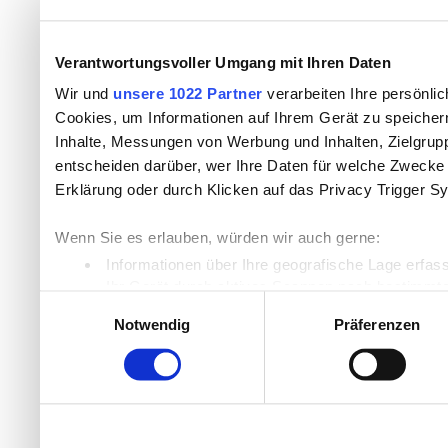
Verantwortungsvoller Umgang mit Ihren Daten
Wir und
unsere 1022 Partner
verarbeiten Ihre persönlic
Cookies, um Informationen auf Ihrem Gerät zu speicher
Inhalte, Messungen von Werbung und Inhalten, Zielgru
entscheiden darüber, wer Ihre Daten für welche Zwecke n
Erklärung oder durch Klicken auf das Privacy Trigger S
Wenn Sie es erlauben, würden wir auch gerne:
Informationen über Ihre geografische Lage erfas
Ihr Gerät durch aktives Scannen nach bestimmten
Einwilligungsauswahl
Erfahren Sie mehr darüber, wie Ihre persönlichen Daten
Notwendig
Präferenzen
Einzelheiten
fest.
Wir verwenden Cookies, um Inhalte und Anzeigen zu per
die Zugriffe auf unsere Website zu analysieren. Außer
unsere Partner für soziale Medien, Werbung und Analyse