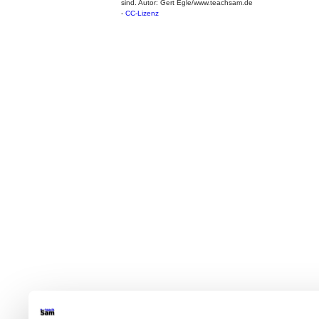
sind. Autor: Gert Egle/www.teachsam.de
-
CC-Lizenz