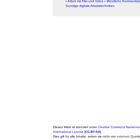
▪
Arbeit mit Film und Video
▪
Mündliche Kommunikat
Sonstige digitale Arbeitstechniken
Dieses Werk ist lizenziert unter
Creative Commons Namensne
International License
(CC-BY-SA)
Dies gilt für alle Inhalte, sofern sie nicht von
externen Quell