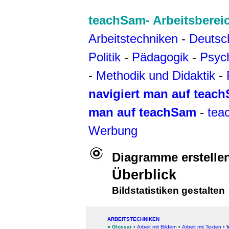
teachSam- Arbeitsberei
Arbeitstechniken
-
Deutsc
Politik
-
Pädagogik
-
Psyc
-
Methodik und Didaktik
-
navigiert man auf teac
man auf teachSam
-
tea
Werbung
Diagramme erstelle
Überblick
Bildstatistiken gestalten
ARBEITSTECHNIKEN
●
Glossar
▪
Arbeit mit Bildern
▪
Arbeit mit Texten
▪