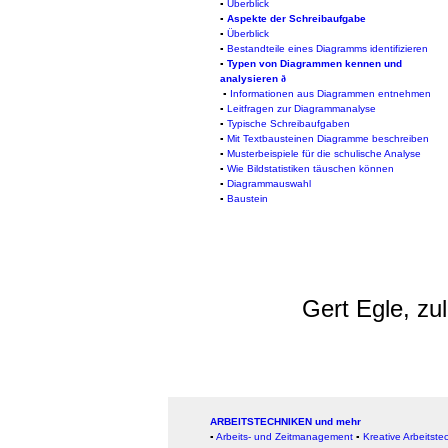
▪
Ü
berblick
▪
Aspekte der Schreibaufgabe
▪
Überblick
▪
Bestandteile eines Diagramms identifizieren
▪
Typen von Diagrammen kennen und
analysieren
ð
▪
Informationen aus Diagrammen entnehmen
▪
Leitfragen zur Diagrammanalyse
▪
Typische Schreibaufgaben
▪
Mit Textbausteinen Diagramme beschreiben
▪
Musterbeispiele für die schulische Analyse
▪
Wie Bildstatistiken täuschen können
▪
Diagrammauswahl
▪
Baustein
Gert Egle, zu
ARBEITSTECHNIKEN und mehr
▪
Arbeits- und Zeitmanagement
▪
Kreative Arbeitste