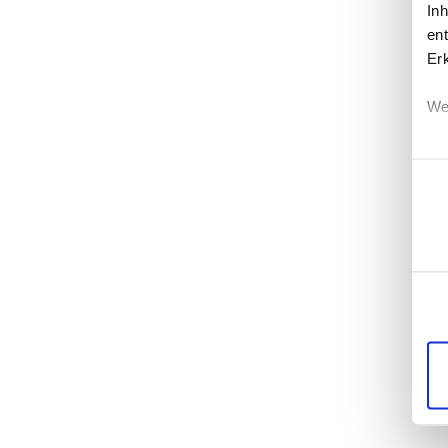
In
ent
Er
We
Einwi
Erf
Ei
Wi
di
un
mö
Di