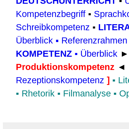
DEUTSCHUNTERRICHT
▪
Ü
Kompetenzbegriff
▪
Sprachk
Schreibkompetenz
▪
LITER
Überblick
▪
Referenzrahmen
KOMPETENZ
▪
Überblick
Produktionskompetenz
◄ 
Rezeptionskompetenz
]
▪
Lit
▪
Rhetorik
▪
Filmanalyse
▪
Op