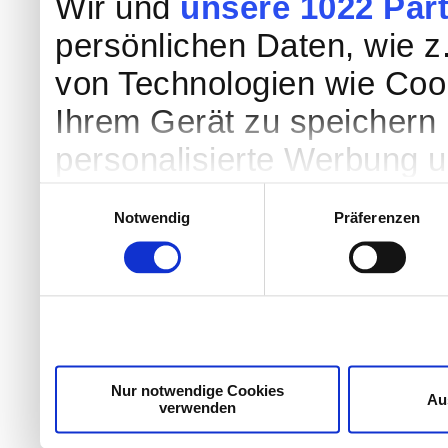
Wir und
unsere 1022 Par
persönlichen Daten, wie z.
von Technologien wie Coo
Ihrem Gerät zu speichern 
personalisierte Werbung 
Werbung und Inhalten, Zi
Einwilligungsauswahl
Notwendig
Präferenzen
Entwicklung von Angebote
entscheiden darüber, wer
nutzt. Sie können Ihre Einw
Cookie-Erklärung oder dur
Trigger Symbol ändern od
Nur notwendige Cookies
Au
verwenden