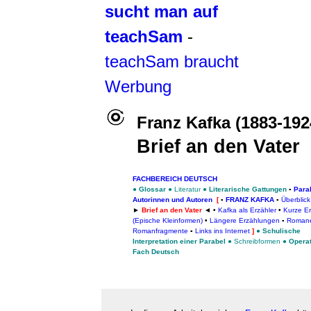
sucht man auf
teachSam
-
teachSam braucht
Werbung
Franz Kafka (1883-192
Brief an den Vater
FACHBEREICH DEUTSCH
●
Glossar
●
Literatur
●
Literarische Gattungen
▪
Para
Autorinnen und Autoren
[
▪
FRANZ KAFKA
▪
Überblick
►
Brief an den Vater
◄
•
Kafka als Erzähler
•
Kurze E
(Epische Kleinformen)
•
Längere Erzählungen
▪
Roman
Romanfragmente
▪
Links ins Internet
]
●
Schulische
Interpretation einer Parabel
●
Schreibformen
●
Opera
Fach Deutsch