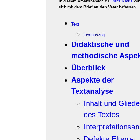
In diesem Arbeitsbereich zu
Franz Kafka
kön
sich mit dem
Brief an den Vater
befassen.
Text
Textauszug
Didaktische und
methodische Aspe
Überblick
Aspekte der
Textanalyse
Inhalt und Glied
des Textes
Interpretationsa
Defekte Eltern-