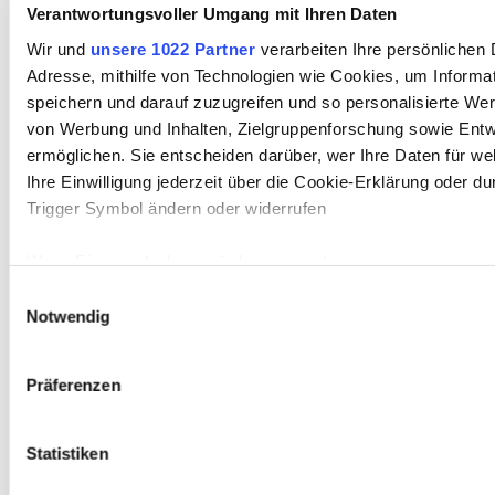
Kafkas
Verantwortungsvoller Umgang mit Ihren Daten
Kindheit und
Wir und
unsere 1022 Partner
verarbeiten Ihre persönlichen D
Adresse, mithilfe von Technologien wie Cookies, um Informa
Elternhaus von 
speichern und darauf zuzugreifen und so personalisierte We
Kafka
von Werbung und Inhalten, Zielgruppenforschung sowie Ent
ermöglichen. Sie entscheiden darüber, wer Ihre Daten für w
Der Vater: Herm
Ihre Einwilligung jederzeit über die Cookie-Erklärung oder d
Kafka
Trigger Symbol ändern oder widerrufen
Die Bedeutung des
Wenn Sie es erlauben, würden wir auch gerne:
Schreibens für Fra
Informationen über Ihre geografische Lage erfassen, 
Einwilligungsauswahl
genau sein können
Notwendig
Kafka
Ihr Gerät durch aktives Scannen nach bestimmten Me
identifizieren
Präferenzen
Erfahren Sie mehr darüber, wie Ihre persönlichen Daten vera
Ihre Präferenzen im
Abschnitt Einzelheiten
fest.
Statistiken
ARBEITSTECHNIKEN und mehr
Wir verwenden Cookies, um Inhalte und Anzeigen zu personal
▪
Arbeits- und Zeitmanagement
▪
Kreative Arbeitstechni
Teamarbeit
▪
Portfolio
●
Arbeit mit Bildern
●
Arbeit
mit Te