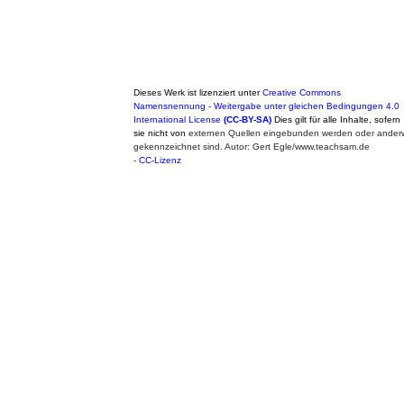
Dieses Werk ist lizenziert unter
Creative Commons
Namensnennung - Weitergabe unter gleichen Bedingungen 4.0
International License
(CC-BY-SA)
Dies gilt für alle Inhalte, sofern
sie nicht von
externen Quellen eingebunden werden oder anderw
gekennzeichnet sind. Autor: Gert Egle/www.teachsam.de
-
CC-Lizenz