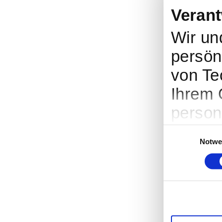
Verant
Wir u
persönl
von Te
Ihrem 
person
Werbun
Einwilligungsausw
Notwe
Entwic
entsch
nutzt. 
Cookie