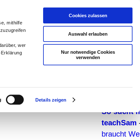
teachSam-
Cookies zulassen
Arbeitsber
e, mithilfe
 zuzugreifen
Arbeitstech
Auswahl erlauben
Deutsch
-
G
darüber, wer
Nur notwendige Cookies
-Erklärung
Politik
-
Päd
verwenden
Psychologi
Methodik u
enau sein
Projekte
-
S
fizieren
man auf t
g
Details zeigen
Ihre
So sucht 
teachSam
le Medien
braucht We
ir