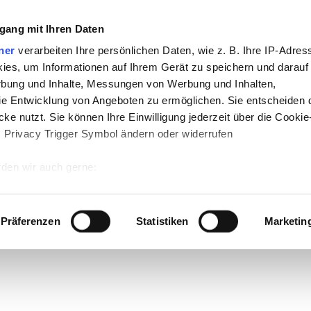
gang mit Ihren Daten
ner
verarbeiten Ihre persönlichen Daten, wie z. B. Ihre IP-Adress
ies, um Informationen auf Ihrem Gerät zu speichern und darauf
rbung und Inhalte, Messungen von Werbung und Inhalten,
e Entwicklung von Angeboten zu ermöglichen. Sie entscheiden 
ke nutzt. Sie können Ihre Einwilligung jederzeit über die Cookie
s Privacy Trigger Symbol ändern oder widerrufen
den wir auch gerne:
 Ihre geografische Lage erfassen, welche bis auf einige Meter g
tives Scannen nach bestimmten Merkmalen (Fingerprinting) identi
Präferenzen
Statistiken
Marketin
 wie Ihre persönlichen Daten verarbeitet werden, und legen Sie 
 Einzelheiten
fest.
 Inhalte und Anzeigen zu personalisieren, Funktionen für sozia
e Zugriffe auf unsere Website zu analysieren. Außerdem geben w