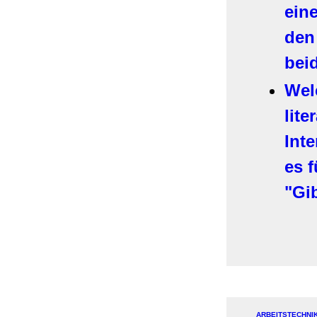
ein
den
beid
Wel
lite
Inte
es f
"Gi
ARBEITSTECHNIK