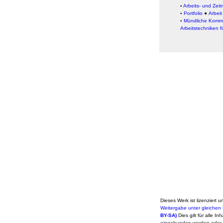
▪
Arbeits- und Ze
▪
Portfolio
●
Arbeit
▪
Mündliche Kommu
Arbeitstechniken f
Dieses Werk ist lizenziert u
Weitergabe unter gleichen
BY-SA)
Dies gilt für alle In
eingebunden werden oder a