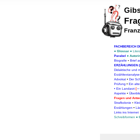
, Werbung
Gibs
ren Daten
ienste
Fra
Franz
FACHBEREICH 
●
Glossar
●
Liter
Parabel
●
Autori
Biografie
▪
Brief 
ERZÄHLUNGEN (
Didaktische und 
Erzähltextanalyse
Advokat
•
Der Sch
Prüfung
•
Ein alte
•
Ein Landarzt
[
▪
Aspekte
•
Überbli
Fragen und Antwo
Strafkolonie
▪
Kle
Erzählungen
•
Lä
Links ins Internet
Schreibformen
●