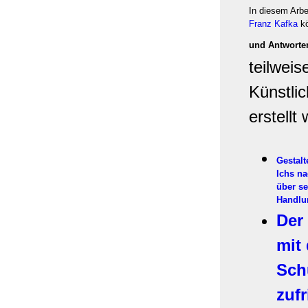
In diesem Arbe
Franz Kafka
kö
und Antworte
teilweis
Künstlic
erstellt
Gestal
Ichs na
über se
Handlu
Der 
mit
Sch
zuf