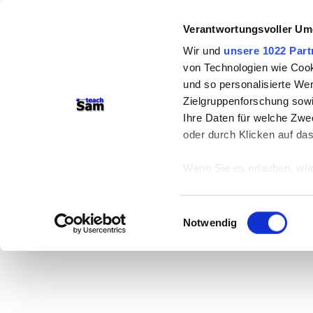
Verantwortungsvoller Um
Wir und
unsere 1022 Part
von Technologien wie Cook
und so personalisierte We
Zielgruppenforschung sowi
Ihre Daten für welche Zwec
oder durch Klicken auf da
Wenn Sie es erlauben, wür
Informationen über
können
Einwilligungsauswahl
Ihr Gerät durch ak
Notwendig
Erfahren Sie mehr darüber,
Präferenzen im
Abschnitt
Wir verwenden Cookies, um
anbieten zu können und di