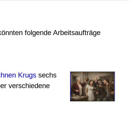
, Werbung
ren Daten
ienste
 könnten folgende Arbeitsaufträge
chnen Krugs
sechs
über verschiedene