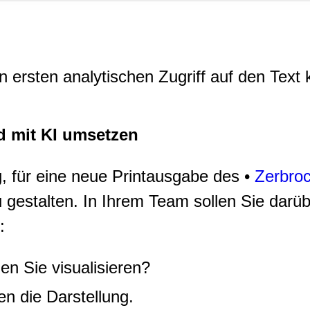
rwendung unserer Website an unsere Partner für soziale Medien
re Partner führen diese Informationen möglicherweise mit weite
ereitgestellt haben oder die sie im Rahmen Ihrer Nutzung der D
n ersten analytischen Zugriff auf den Text
d mit KI umsetzen
, für eine neue Printausgabe des •
Zerbro
zu gestalten. In Ihrem Team sollen Sie dar
:
n Sie visualisieren?
n die Darstellung.