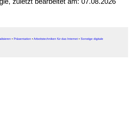
gle, zuletzt bearbeitet am:
07.08.2026
alisieren
▪
Präsentation
▪
Arbeitstechniken für das Internet
▪
Sonstige digitale