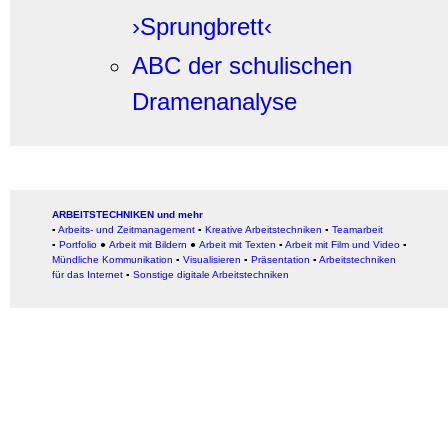
›Sprungbrett‹
ABC der schulischen
Dramenanalyse
ARBEITSTECHNIKEN und mehr
▪
Arbeits- und Zeitmanagement
▪
Kreative Arbeitstechniken
▪
Teamarbeit
▪
Portfolio
●
Arbeit mit Bildern
●
Arbeit
mit Texten
▪
Arbeit mit Film und Video
▪
Mündliche Kommunikation
▪
Visualisieren
▪
Präsentation
▪
Arbeitstechniken
für das Internet
▪
Sonstige digitale Arbeitstechniken