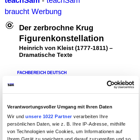
teachSam
-
teachSam
braucht Werbung
Der zerbrochne Krug
Figurenkonstellation
Heinrich von Kleist (1777-1811)
–
Dramatische Texte
FACHBEREICH DEUTSCH
●
Glossar
●
Literatur
▪
AUTORINNEN UND AUTOREN
▪
HEINRICH VON KLEIST (1777-1811)
▪
Überblick
▪
Biografie
▪
Erzählende Texte
•
DRAMATISCHE TEXTE
▪
Überblick
[
•
DER ZERBROCHNE KRUG
•
Gesamttext
(Rechercheversion)
•
Didaktische und methodische Aspekte
Verantwortungsvoller Umgang mit Ihren Daten
•
Überblick
•
Historischer Hintergrund
•
Literaturgeschichtlicher Kontext
•
Entstehungsgeschichte
•
Wir und
unsere 1022 Partner
verarbeiten Ihre
Stoffgeschichte
•
Komposition des Dramas
•
persönlichen Daten, wie z. B. Ihre IP-Adresse, mithilfe
Handlungsverlauf
►
Figurenkonstellation
◄
•
Einzelne
von Technologien wie Cookies, um Informationen auf
Figuren
•
Sprachliche Form
•
Weitere Aspekte der Analyse
•
Rezeptionsgeschichte
•
Interpretationsansätze
•
Bausteine
•
Ihrem Gerät zu speichern und darauf zuzugreifen und so