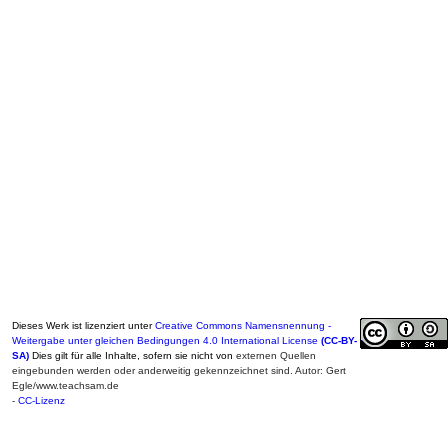
Dieses Werk ist lizenziert unter
Creative Commons Namensnennung -
Weitergabe unter gleichen Bedingungen 4.0 International License
(CC-BY-
SA)
Dies gilt für alle Inhalte, sofern sie nicht von
externen Quellen
eingebunden werden oder anderweitig gekennzeichnet sind. Autor: Gert
Egle/www.teachsam.de
-
CC-Lizenz