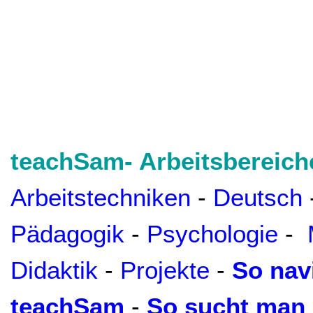
teachSam- Arbeitsbereich
Arbeitstechniken
-
Deutsch
Pädagogik
-
Psychologie
-
Didaktik
-
Projekte
-
So nav
teachSam
-
So sucht man