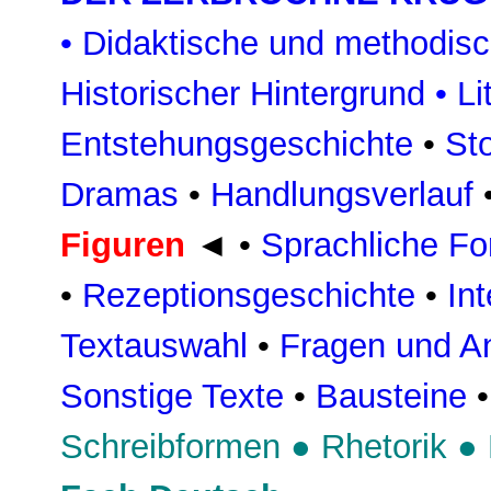
•
Didaktische und methodis
Historischer Hintergrund
•
Li
Entstehungsgeschichte
•
St
Dramas
•
Handlungsverlauf
Figuren
◄
•
Sprachliche F
•
Rezeptionsgeschichte
•
In
Textauswahl
•
Fragen und An
Sonstige Texte
•
Bausteine
Schreibformen
●
Rhetorik
●