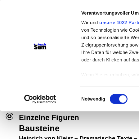
Verantwortungsvoller Um
Wir und
unsere 1022 Part
von Technologien wie Cook
und so personalisierte We
Zielgruppenforschung sowi
Ihre Daten für welche Zwec
oder durch Klicken auf da
teachSam- Arbeitsbereiche:
Wenn Sie es erlauben, wür
Arbeitstechniken
-
Deutsch
-
Geschichte
Informationen über
können
Didaktik
-
Projekte
-
So navigiert man 
Einwilligungsauswahl
Ihr Gerät durch ak
Notwendig
Werbung
Erfahren Sie mehr darüber,
Präferenzen im
Abschnitt
Einzelne Figuren
Bausteine
Wir verwenden Cookies, um
anbieten zu können und di
Heinrich von Kleist
–
Dramatische Texte
–