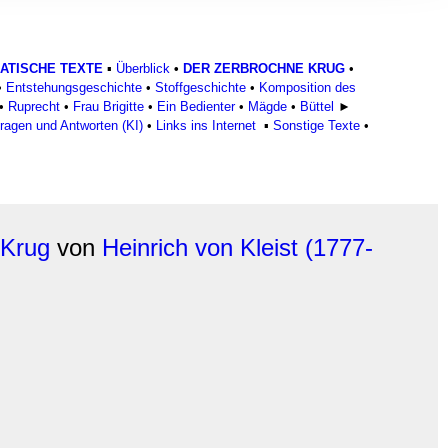
, Werbung
ren Daten
ienste
ATISCHE TEXTE
▪
Überblick
•
DER ZERBROCHNE KRUG
•
•
Entstehungsgeschichte
•
Stoffgeschichte
•
Komposition des
•
Ruprecht
•
Frau Brigitte
•
Ein Bedienter
•
Mägde
•
Büttel
►
ragen und Antworten (KI)
•
Links ins Internet
▪
Sonstige Texte
•
 Krug
von
Heinrich von Kleist (1777-