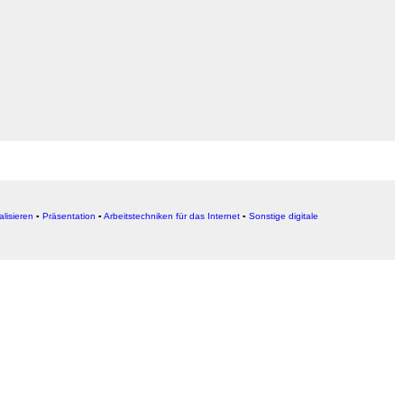
alisieren
▪
Präsentation
▪
Arbeitstechniken für das Internet
▪
Sonstige digitale