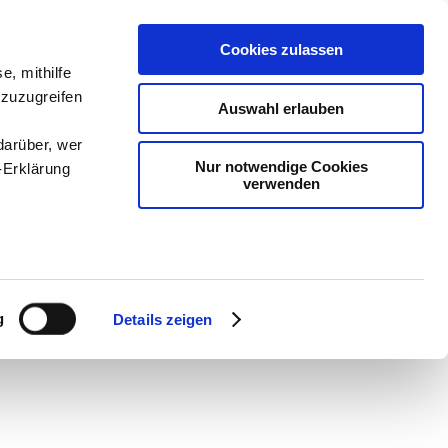
Cookies zulassen
e, mithilfe
 zuzugreifen
Auswahl erlauben
darüber, wer
Nur notwendige Cookies
-Erklärung
verwenden
en
-
Methodik und
enau sein
Sam
-
teachSam braucht
fizieren
g
Details zeigen
Ihre
le Medien
ir