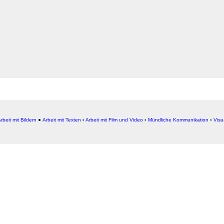
rbeit mit Bildern
●
Arbeit
mit Texten
▪
Arbeit mit Film und Video
▪
Mündliche Kommunikation
▪
Visu