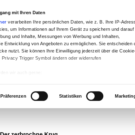
gang mit Ihren Daten
ner
verarbeiten Ihre persönlichen Daten, wie z. B. Ihre IP-Adress
ies, um Informationen auf Ihrem Gerät zu speichern und darauf
rbung und Inhalte, Messungen von Werbung und Inhalten,
e Entwicklung von Angeboten zu ermöglichen. Sie entscheiden 
ke nutzt. Sie können Ihre Einwilligung jederzeit über die Cookie
s Privacy Trigger Symbol ändern oder widerrufen
den wir auch gerne:
-
Politik
-
Pädagogik
-
Psychologie
-
Medi
 Ihre geografische Lage erfassen, welche bis auf einige Meter g
auf teachSam
-
So sucht man auf teach
tives Scannen nach bestimmten Merkmalen (Fingerprinting) identi
Präferenzen
Statistiken
Marketin
 wie Ihre persönlichen Daten verarbeitet werden, und legen Sie 
 Einzelheiten
fest.
 Inhalte und Anzeigen zu personalisieren, Funktionen für sozia
e Zugriffe auf unsere Website zu analysieren. Außerdem geben w
Der zerbrochne Krug