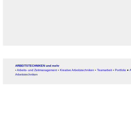
ARBEITSTECHNIKEN und mehr
▪
Arbeits- und Zeitmanagement
▪
Kreative Arbeitstechniken
▪
Teamarbeit
▪
Portfolio
●
A
Arbeitstechniken