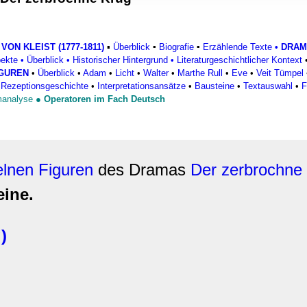
rwendung unserer Website an unsere Partner für soziale Medien
re Partner führen diese Informationen möglicherweise mit weite
ereitgestellt haben oder die sie im Rahmen Ihrer Nutzung der D
 VON KLEIST (1777-1811)
▪
Überblick
▪
Biografie
▪
Erzählende Texte
•
DRAM
pekte
•
Überblick
•
Historischer Hintergrund
•
Literaturgeschichtlicher Kontext
IGUREN
•
Überblick
•
Adam
•
Licht
•
Walter
•
Marthe Rull
•
Eve
•
Veit Tümpel
•
Rezeptionsgeschichte
•
Interpretationsansätze
•
Bausteine
•
Textauswahl
•
F
manalyse
●
Operatoren im Fach Deutsch
elnen Figuren
des Dramas
Der zerbrochne
eine.
)