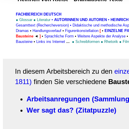
Informationen zu Ihrer Ve
und Analysen weiter. Unse
FACHBEREICH DEUTSCH
zusammen, die Sie ihnen b
●
Glossar
●
Literatur
▪
AUTORINNEN UND AUTOREN
▪ HEINRICH
gesammelt haben.
Gesamttext (Rechercheversion)
•
Didaktische und methodische As
Dramas
•
Handlungsverlauf
•
Figurenkonstellation
[
•
EINZELNE F
Bausteine
◄
]
•
Sprachliche Form
•
Weitere Aspekte der Analyse
Bausteine
•
Links ins Internet
...
●
Schreibformen
●
Rhetorik
●
Fil
In diesem Arbeitsbereich zu den
einz
1811)
finden Sie verschiedene
Baust
Arbeitsanregungen (Sammlung
Wer sagt das? (Zitatpuzzle)