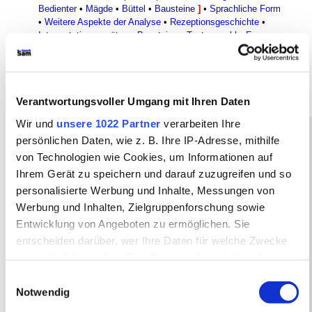
Bedienter
•
Mägde
•
Büttel
•
Bausteine
]
•
Sprachliche Form
•
Weitere Aspekte der Analyse
•
Rezeptionsgeschichte
•
Interpretationsansätze
•
Bausteine
•
Textauswahl
•
Fragen
und Antworten (KI)
•
Links ins Internet
▪
Sonstige Texte
•
Bausteine
•
Links ins Internet
...
●
Schreibformen
●
Rhetorik
●
Filmanalyse
●
Operatoren im Fach Deutsch
Verantwortungsvoller Umgang mit Ihren Daten
Wir und
unsere 1022 Partner
verarbeiten Ihre
persönlichen Daten, wie z. B. Ihre IP-Adresse, mithilfe
In diesem Arbeitsbereich zu den
von Technologien wie Cookies, um Informationen auf
einzelnen Figuren
des Dramas
Ihrem Gerät zu speichern und darauf zuzugreifen und so
personalisierte Werbung und Inhalte, Messungen von
Der zerbrochne Krug
von
Werbung und Inhalten, Zielgruppenforschung sowie
Heinrich von Kleist (1777-1811)
Entwicklung von Angeboten zu ermöglichen. Sie
entscheiden darüber, wer Ihre Daten für welche Zwecke
können Sie sich mit der Figur des
nutzt. Sie können Ihre Einwilligung jederzeit über die
Dorfrichters
Adam
befassen.
Cookie-Erklärung oder durch Klicken auf das Privacy
Einwilligungsauswahl
Trigger Symbol ändern oder widerrufen
Notwendig