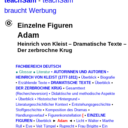
teachSam
-
teachSam
braucht Werbung
Einzelne Figuren
Adam
Heinrich von Kleist
–
Dramatische Texte
–
Der zerbrochne Krug
FACHBEREICH DEUTSCH
●
Glossar
●
Literatur
▪
AUTORINNEN UND AUTOREN
▪
HEINRICH VON KLEIST (1777-1811)
▪
Überblick
▪
Biografie
▪
Erzählende Texte
•
DRAMATISCHE TEXTE
▪
Überblick
•
DER ZERBROCHNE KRUG
•
Gesamttext
(Rechercheversion)
•
Didaktische und methodische Aspekte
•
Überblick
•
Historischer Hintergrund
•
Literaturgeschichtlicher Kontext
•
Entstehungsgeschichte
•
Stoffgeschichte
•
Komposition des Dramas
•
Handlungsverlauf
•
Figurenkonstellation
[
•
EINZELNE
FIGUREN
•
Überblick
►
Adam
◄
•
Licht
•
Walter
•
Marthe
Rull
•
Eve
•
Veit Tümpel
•
Ruprecht
•
Frau Brigitte
•
Ein