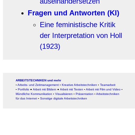
auseinandersetzen
Fragen und Antworten (KI)
Eine feministische Kritik
der Interpretation von Holl
(1923)
ARBEITSTECHNIKEN und mehr
▪
Arbeits- und Zeitmanagement
▪
Kreative Arbeitstechniken
▪
Teamarbeit
▪
Portfolio
●
Arbeit mit Bildern
●
Arbeit
mit Texten
▪
Arbeit mit Film und Video
▪
Mündliche Kommunikation
▪
Visualisieren
▪
Präsentation
▪
Arbeitstechniken
für das Internet
▪
Sonstige digitale Arbeitstechniken