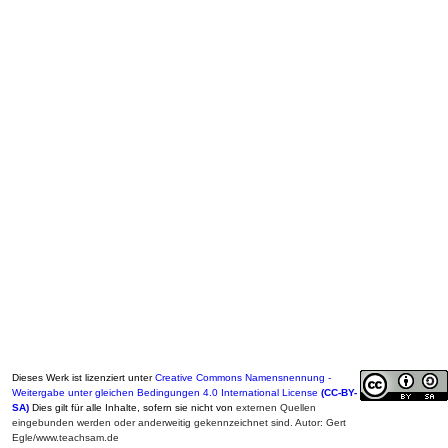
Dieses Werk ist lizenziert unter
Creative Commons Namensnennung -
Weitergabe unter gleichen Bedingungen 4.0 International License
(CC-BY-
SA)
Dies gilt für alle Inhalte, sofern sie nicht von
externen Quellen
eingebunden werden oder anderweitig gekennzeichnet sind. Autor: Gert
Egle/www.teachsam.de