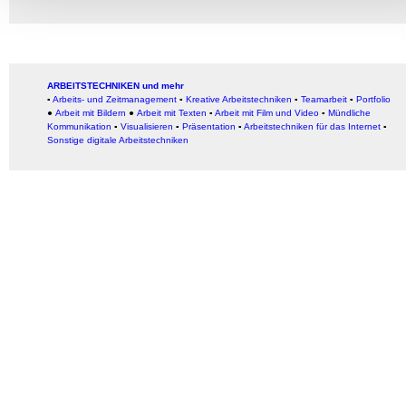
ARBEITSTECHNIKEN und mehr
▪
Arbeits- und Zeitmanagement
▪
Kreative Arbeitstechniken
▪
Teamarbeit
▪
Portfolio
●
Arbeit mit Bildern
●
Arbeit
mit Texten
▪
Arbeit mit Film und Video
▪
Mündliche
Kommunikation
▪
Visualisieren
▪
Präsentation
▪
Arbeitstechniken für das Internet
▪
Sonstige digitale Arbeitstechniken