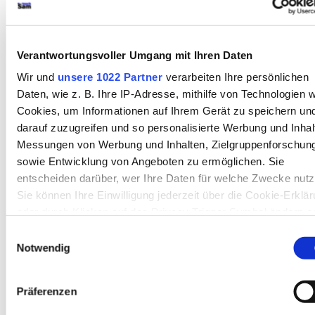
braucht Werbung
Einzelne Figuren
Verantwortungsvoller Umgang mit Ihren Daten
Ein Bedienter
Wir und
unsere 1022 Partner
verarbeiten Ihre persönlichen
Heinrich von Kleist
–
Dramatische Texte
–
Daten, wie z. B. Ihre IP-Adresse, mithilfe von Technologien w
zerbrochne Krug
Cookies, um Informationen auf Ihrem Gerät zu speichern un
darauf zuzugreifen und so personalisierte Werbung und Inhal
FACHBEREICH DEUTSCH
Messungen von Werbung und Inhalten, Zielgruppenforschun
●
Glossar
●
Literatur
▪
AUTORINNEN UND AUTOREN
▪ HEINRICH
sowie Entwicklung von Angeboten zu ermöglichen. Sie
VON KLEIST (1777-1811)
▪
Überblick
▪
Biografie
▪
Erzählende
entscheiden darüber, wer Ihre Daten für welche Zwecke nutz
Texte
•
DRAMATISCHE TEXTE
▪
Überblick
•
DER ZERBROCHNE
KRUG
•
Gesamttext (Rechercheversion)
•
Didaktische und
Sie können Ihre Einwilligung jederzeit über die Cookie-Erklä
methodische Aspekte
•
Überblick
•
Historischer Hintergrund
•
oder durch Klicken auf das Privacy Trigger Symbol ändern o
Literaturgeschichtlicher Kontext
•
Entstehungsgeschichte
•
widerrufen
Stoffgeschichte
•
Komposition des Dramas
•
Handlungsverlauf
•
Einwilligungsauswahl
Figurenkonstellation
[
•
EINZELNE FIGUREN
•
Überblick
•
Adam
•
Notwendig
Licht
•
Walter
•
Marthe Rull
•
Eve
•
Veit Tümpel
•
Ruprecht
•
Frau
Wenn Sie es erlauben, würden wir auch gerne:
Brigitte
►
Ein Bedienter
◄
•
Mägde
•
Büttel
]
•
Sprachliche Form
Informationen über Ihre geografische Lage erfassen,
Weitere Aspekte der Analyse
•
Rezeptionsgeschichte
•
Bausteine
•
Präferenzen
welche bis auf einige Meter genau sein können
Textauswahl
•
Fragen und Antworten (KI)
•
Links ins Internet
▪
Ihr Gerät durch aktives Scannen nach bestimmten
Sonstige Texte
•
Bausteine
•
Links ins Internet
...
●
Schreibformen