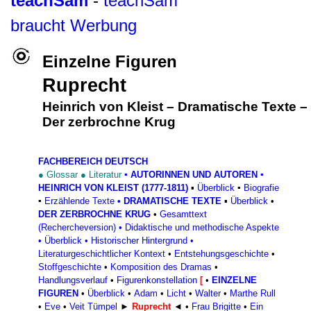
teachSam
-
teachSam
braucht Werbung
Einzelne Figuren
Ruprecht
Heinrich von Kleist
–
Dramatische Texte
–
Der zerbrochne Krug
FACHBEREICH DEUTSCH
●
Glossar
●
Literatur
▪
AUTORINNEN UND AUTOREN
▪
HEINRICH VON KLEIST (1777-1811)
▪
Überblick
▪
Biografie
▪
Erzählende Texte
•
DRAMATISCHE TEXTE
▪
Überblick
•
DER ZERBROCHNE KRUG
•
Gesamttext
(Rechercheversion)
•
Didaktische und methodische Aspekte
•
Überblick
•
Historischer Hintergrund
•
Literaturgeschichtlicher Kontext
•
Entstehungsgeschichte
•
Stoffgeschichte
•
Komposition des Dramas
•
Handlungsverlauf
•
Figurenkonstellation
[
•
EINZELNE
FIGUREN
•
Überblick
•
Adam
•
Licht
•
Walter
•
Marthe Rull
•
Eve
•
Veit Tümpel
►
Ruprecht
◄
•
Frau Brigitte
•
Ein