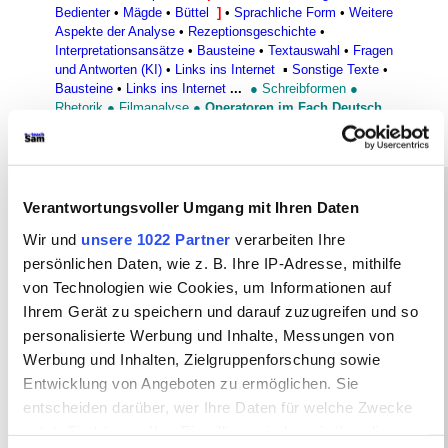
Bedienter
•
Mägde
•
Büttel
]
•
Sprachliche Form
•
Weitere
Aspekte der Analyse
•
Rezeptionsgeschichte
•
Interpretationsansätze
•
Bausteine
•
Textauswahl
•
Fragen
und Antworten (KI)
•
Links ins Internet
▪
Sonstige Texte
•
Bausteine
•
Links ins Internet
...
●
Schreibformen
●
Rhetorik
●
Filmanalyse
●
Operatoren im Fach Deutsch
In diesem Arbeitsbereich zu den
Verantwortungsvoller Umgang mit Ihren Daten
Wir und
unsere 1022 Partner
verarbeiten Ihre
einzelnen Figuren
des Dramas
persönlichen Daten, wie z. B. Ihre IP-Adresse, mithilfe
Der zerbrochne Krug
von
von Technologien wie Cookies, um Informationen auf
Ihrem Gerät zu speichern und darauf zuzugreifen und so
Heinrich von Kleist (1777-1811)
personalisierte Werbung und Inhalte, Messungen von
können Sie sich mit der Figur des
Werbung und Inhalten, Zielgruppenforschung sowie
Entwicklung von Angeboten zu ermöglichen. Sie
Ruprecht
, des Sohnes von
Veit
entscheiden darüber, wer Ihre Daten für welche Zwecke
Tümpel
, befassen.
nutzt. Sie können Ihre Einwilligung jederzeit über die