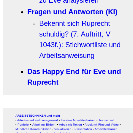
zu Eve analysieren
Fragen und Antworten (KI)
Bekennt sich Ruprecht
schuldig?
(7. Auftritt, V
1043f.): Stichwortliste und
Arbeitsanweisung
Das Happy End für Eve und
Ruprecht
ARBEITSTECHNIKEN und mehr
▪
Arbeits- und Zeitmanagement
▪
Kreative Arbeitstechniken
▪
Teamarbeit
▪
Portfolio
●
Arbeit mit Bildern
●
Arbeit
mit Texten
▪
Arbeit mit Film und Video
▪
Mündliche Kommunikation
▪
Visualisieren
▪
Präsentation
▪
Arbeitstechniken