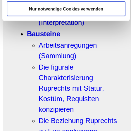
Ein Tölpel mit
Partner führen diese Informationen möglicherweise mit
Nur notwendige Cookies verwenden
Scheuklappe
n
weiteren Daten zusammen, die Sie ihnen bereitgestellt
haben oder die sie im Rahmen Ihrer Nutzung der Dienste
(Interpretation)
gesammelt haben.
Bausteine
Arbeitsanregungen
(Sammlung)
Die figurale
Charakterisierung
Ruprechts mit Statur,
Kostüm, Requisiten
konzipieren
Die Beziehung Ruprechts