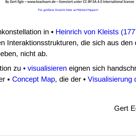
Für größere Ansicht bitte an*klicken*tippen!
konstellation in •
Heinrich von Kleists (17
en Interaktionsstrukturen, die sich aus den
geben, nicht ab.
tion
zu
• visualisieren
eignen sich handschrif
er ▪
Concept Map
, die der •
Visualisierung
Gert E