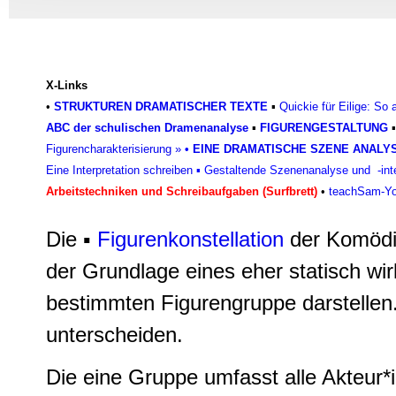
Informationen zu Ihrer Ve
und Analysen weiter. Unse
zusammen, die Sie ihnen b
gesammelt haben.
X-Links
•
STRUKTUREN DRAMATISCHER TEXTE
▪
Quickie für Eilige: So
ABC der schulischen Dramenanalyse
▪
FIGURENGESTALTUNG
Figurencharakterisierun
g »
•
EINE DRAMATISCHE SZENE ANALY
Eine Interpretation schreiben
▪
Gestaltende Szenenanalyse und -inte
Arbeitstechniken und Schreibaufgaben (Surfbrett)
•
teachSam-You
Die ▪
Figurenkonstellation
der Komödie
der Grundlage eines eher statisch wi
bestimmten Figurengruppe darstellen
unterscheiden.
Die eine Gruppe umfasst alle Akteur*i