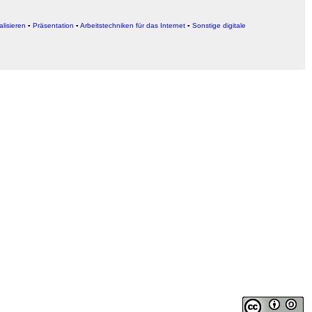
alisieren
▪
Präsentation
▪
Arbeitstechniken für das Internet
▪
Sonstige digitale