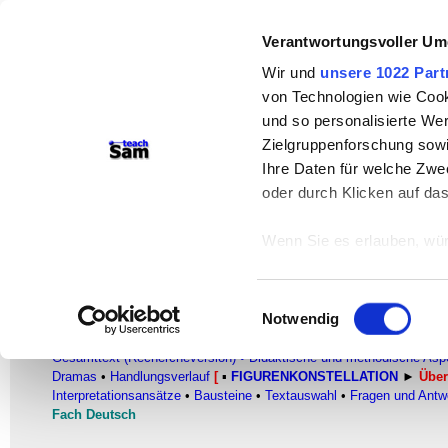
teachSam- Arbeitsbereiche:
Verantwortungsvoller Um
Arbeitstechniken
-
Deutsch
-
Geschichte
Wir und
unsere 1022 Part
von Technologien wie Cook
Didaktik
-
Projekte
-
So navigiert man 
und so personalisierte We
Werbung
Zielgruppenforschung sowi
Ihre Daten für welche Zwec
Figurenkonstellation
oder durch Klicken auf da
Überblick
Wenn Sie es erlauben, wür
Heinrich von Kleist (1777-1811)
–
Der zerb
Informationen über
können
Einwilligungsauswahl
Ihr Gerät durch ak
Notwendig
FACHBEREICH DEUTSCH
Erfahren Sie mehr darüber,
●
Glossar
●
Literatur
▪
AUTORINNEN UND AUTOREN
▪ HEINRICH 
Gesamttext (Rechercheversion)
•
Didaktische und methodische Asp
Präferenzen im
Abschnitt
Dramas
•
Handlungsverlauf
[
▪
FIGURENKONSTELLATION
►
Über
Interpretationsansätze
•
Bausteine
•
Textauswahl
•
Fragen und Antwo
Wir verwenden Cookies, um
Fach Deutsch
anbieten zu können und di