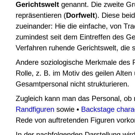
Gerichtswelt
genannt. Die zweite Gru
repräsentieren (
Dorfwelt
). Diese bei
zueinander: Hie die einfache, von Tr
zumindest seit dem Eintreffen des G
Verfahren ruhende Gerichtswelt, die s
Andere soziologische Merkmale des Pe
Rolle, z. B. im Motiv des geilen Alte
Gesamtpersonal nicht strukturieren.
Zugleich kann man das Personal, ob 
Randfiguren
sowie •
Backstage chara
Rede von auftretenden Figuren vor
In der nachfolgenden Darstellung wir