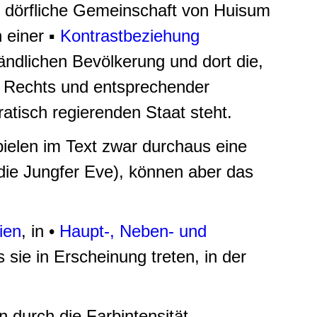
ie dörfliche Gemeinschaft von Huisum
 einer ▪
Kontrastbeziehung
ändlichen Bevölkerung und dort die,
n Rechts und entsprechender
atisch regierenden Staat steht.
ielen im Text zwar durchaus eine
 die Jungfer Eve), können aber das
ien
, in •
Haupt-, Neben- und
s sie in Erscheinung treten, in der
n durch die Farbintensität