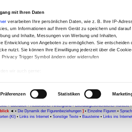
gang mit Ihren Daten
-
Politik
-
Pädagogik
-
Psychologie
-
Medi
ner
verarbeiten Ihre persönlichen Daten, wie z. B. Ihre IP-Adress
ies, um Informationen auf Ihrem Gerät zu speichern und darauf
auf teachSam
-
So sucht man auf teach
rbung und Inhalte, Messungen von Werbung und Inhalten,
e Entwicklung von Angeboten zu ermöglichen. Sie entscheiden 
ke nutzt. Sie können Ihre Einwilligung jederzeit über die Cookie
s Privacy Trigger Symbol ändern oder widerrufen
den wir auch gerne:
rochne Krug
 Ihre geografische Lage erfassen, welche bis auf einige Meter g
tives Scannen nach bestimmten Merkmalen (Fingerprinting) identi
Präferenzen
Statistiken
Marketin
 wie Ihre persönlichen Daten verarbeitet werden, und legen Sie 
VON KLEIST (1777-1811)
▪
Überblick
▪
Biografie
▪
Erzählende Texte
•
DRAM
ekte
•
Überblick
•
Historischer Hintergrund
•
Literaturgeschichtlicher Kontext
•
 Einzelheiten
fest.
blick
◄
•
Die Dynamik der Figurenbeziehungen
]
•
Einzelne Figuren
•
Sprach
rten (KI)
•
Links ins Internet
▪
Sonstige Texte
•
Bausteine
•
Links ins Interne
 Inhalte und Anzeigen zu personalisieren, Funktionen für sozia
e Zugriffe auf unsere Website zu analysieren. Außerdem geben w