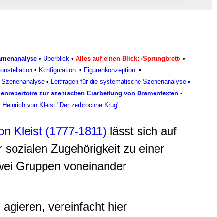
, Werbung
ren Daten
ienste
ramenanalyse
•
Überblick
•
Alles auf einen Blick: ›Sprungbrett‹
•
onstellation
▪
Konfiguratio
n
▪
Figurenkonzeptio
n
▪
r Szenenanalyse
▪
Leitfragen für die systematische Szenenanalyse
▪
enrepertoire zur szenischen Erarbeitung von Dramentexten
•
Heinrich von Kleist "Der zerbrochne Krug"
on Kleist (1777-1811)
lässt sich auf
r sozialen Zugehörigkeit zu einer
zwei Gruppen voneinander
agieren, vereinfacht hier