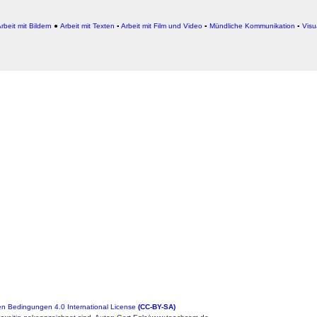
rbeit mit Bildern
●
Arbeit
mit Texten
▪
Arbeit mit Film und Video
▪
Mündliche Kommunikation
▪
Visu
n Bedingungen 4.0 International License
(CC-BY-SA)