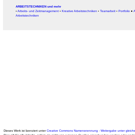
ARBEITSTECHNIKEN und mehr
▪
Arbeits- und Zeitmanagement
▪
Kreative Arbeitstechniken
▪
Teamarbeit
▪
Portfolio
●
A
Arbeitstechniken
Dieses Werk ist lizenziert unter
Creative Commons Namensnennung - Weitergabe unter gleiche