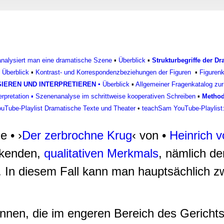
rwendung unserer Website an unsere Partner für soziale Medien
re Partner führen diese Informationen möglicherweise mit weite
ereitgestellt haben oder die sie im Rahmen Ihrer Nutzung der D
 analysiert man eine dramatische Szene
▪
Überblick
▪
Strukturbegriffe der D
▪
Überblick
▪
Kontrast- und Korrespondenzbeziehungen der Figuren
▪
Figurenk
SIEREN UND INTERPRETIEREN
▪
Überblick
▪
Allgemeiner Fragenkatalog zu
rpretation
▪
Szenenanalyse im schrittweise kooperativen Schreiben
▪
Method
Tube-Playlist Dramatische Texte und Theater
•
teachSam YouTube-Playlist: 
 • ›
Der zerbrochne Krug
‹ von •
Heinrich v
rkenden,
qualitativen Merkmals
, nämlich de
. In diesem Fall kann man hauptsächlich 
nnen, die im engeren Bereich des Gerichts 