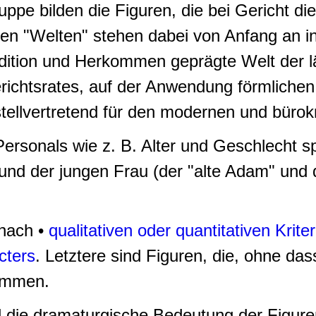
ppe bilden die Figuren, die bei Gericht d
den "Welten" stehen dabei von Anfang an in
adition und Herkommen geprägte Welt der l
erichtsrates, auf der Anwendung förmliche
tellvertretend für den modernen und bürokr
rsonals wie z. B. Alter und Geschlecht sp
n und der jungen Frau (der "alte Adam" und
nach •
qualitativen oder quantitativen Kriter
cters
. Letztere sind Figuren, die, ohne das
kommen.
d die dramaturgische Bedeutung der Figure