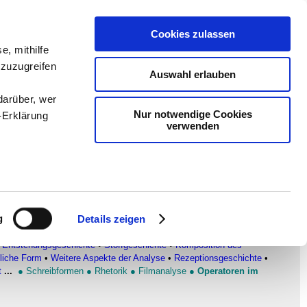
Cookies zulassen
en
-
Methodik und
e, mithilfe
 zuzugreifen
Sam
-
teachSam braucht
Auswahl erlauben
darüber, wer
Nur notwendige Cookies
-Erklärung
verwenden
enau sein
fizieren
g
Details zeigen
Ihre
ATISCHE TEXTE
▪
Überblick
•
DER ZERBROCHNE KRUG
•
Entstehungsgeschichte
•
Stoffgeschichte
•
Komposition des
liche Form
•
Weitere Aspekte der Analyse
•
Rezeptionsgeschichte
•
t
...
●
Schreibformen
●
Rhetorik
●
Filmanalyse
●
Operatoren im
le Medien
ir