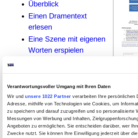
Überblick
Einen Dramentext
erlesen
Eine Szene mit eigenen
Worten erspielen
Rollenbiografien
verfassen
Verantwortungsvoller Umgang mit Ihren Daten
Körperhaltungen erarbeiten
Sprechhaltungen
Wir und
unsere 1022 Partner
verarbeiten Ihre persönlichen D
Adresse, mithilfe von Technologien wie Cookies, um Informa
erarbeiten
zu speichern und darauf zuzugreifen und so personalisierte 
Messungen von Werbung und Inhalten, Zielgruppenforschun
Dialogische Sprech- und Körperhaltungen
Angeboten zu ermöglichen. Sie entscheiden darüber, wer Ihr
erarbeiten
Zwecke nutzt. Sie können Ihre Einwilligung jederzeit über di
Stellung von Dialogpartnern im Raum