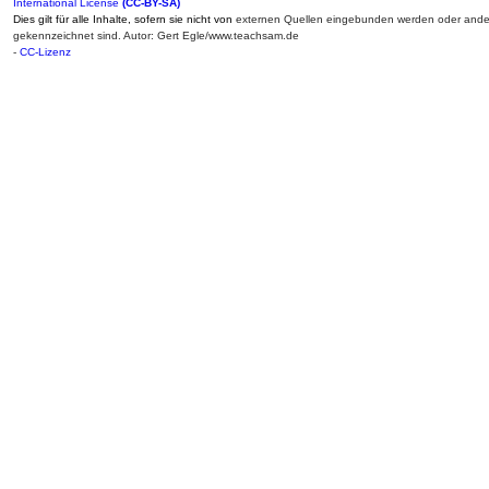
International License
(CC-BY-SA)
Dies gilt für alle Inhalte, sofern sie nicht von
externen Quellen eingebunden werden oder ander
gekennzeichnet sind. Autor: Gert Egle/www.teachsam.de
-
CC-Lizenz