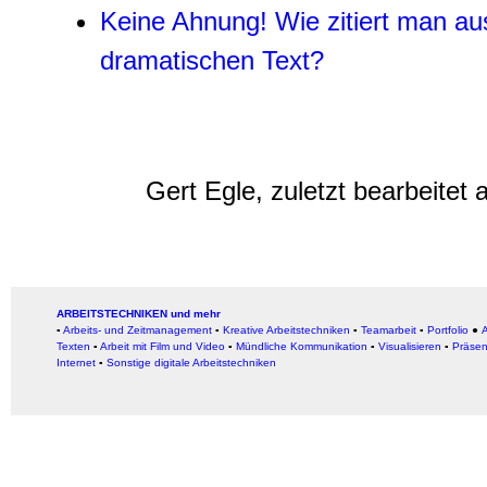
Keine Ahnung! Wie zitiert man a
dramatischen Text?
Gert Egle, zuletzt bearbeitet
ARBEITSTECHNIKEN und mehr
▪
Arbeits- und Zeitmanagement
▪
Kreative Arbeitstechniken
▪
Teamarbeit
▪
Portfolio
●
A
Texten
▪
Arbeit mit Film und Video
▪
Mündliche Kommunikation
▪
Visualisieren
▪
Präsen
Internet
▪
Sonstige digitale Arbeitstechniken