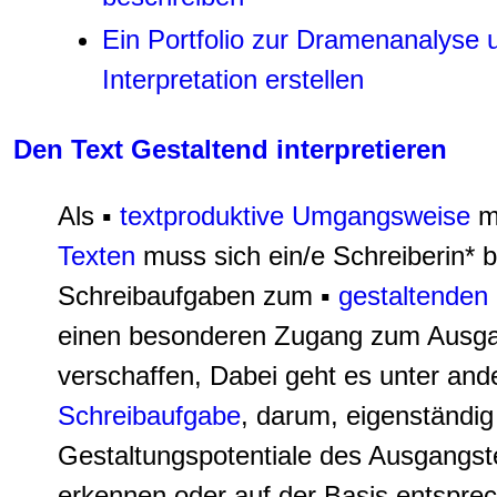
Ein Portfolio zur Dramenanalyse 
Interpretation erstellen
Den Text Gestaltend interpretieren
Als ▪
textproduktive Umgangsweise
m
Texten
muss sich ein/e Schreiberin* b
Schreibaufgaben zum ▪
gestaltenden 
einen besonderen Zugang zum Ausga
verschaffen, Dabei geht es unter and
Schreibaufgabe
, darum, eigenständig
Gestaltungspotentiale des Ausgangst
erkennen oder auf der Basis entspre