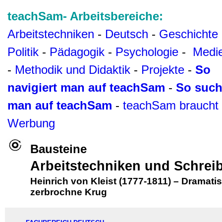
teachSam- Arbeitsbereiche:
Arbeitstechniken
-
Deutsch
-
Geschichte
Politik
-
Pädagogik
-
Psychologie
-
Medi
-
Methodik und Didaktik
-
Projekte
-
So
navigiert man auf teachSam
-
So such
man auf teachSam
-
teachSam braucht
Werbung
Bausteine
Arbeitstechniken und Schrei
Heinrich von Kleist (1777-1811)
–
Dramatis
zerbrochne Krug