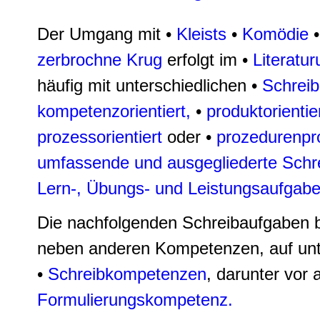
Der Umgang mit •
Kleists
•
Komödie
zerbrochne Krug
erfolgt im •
Literatur
häufig mit unterschiedlichen •
Schrei
kompetenzorientiert,
•
produktorientier
prozessorientiert
oder •
prozedurenprof
umfassende und ausgegliederte Schr
Lern-, Übungs- und Leistungsaufgab
Die nachfolgenden Schreibaufgaben 
neben anderen Kompetenzen, auf unt
•
Schreibkompetenzen
, darunter vor 
Formulierungskompetenz.