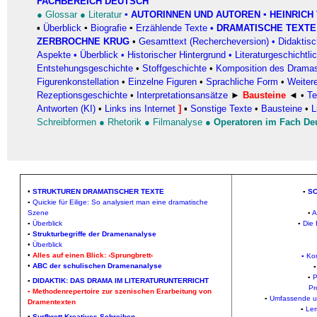
FACHBEREICH DEUTSCH
●
Glossar
●
Literatur
▪
AUTORINNEN UND AUTOREN
▪ HEINRICH 
▪
Überblick
▪
Biografie
▪
Erzählende Texte
•
DRAMATISCHE TEXTE
ZERBROCHNE KRUG
•
Gesamttext (Rechercheversion)
•
Didaktis
Aspekte
•
Überblick
•
Historischer Hintergrund
•
Literaturgeschichtli
Entstehungsgeschichte
•
Stoffgeschichte
•
Komposition des Drama
Figurenkonstellation
•
Einzelne Figuren
•
Sprachliche Form
•
Weiter
Rezeptionsgeschichte
•
Interpretationsansätze
►
Bausteine
◄
•
Te
Antworten (KI)
•
Links ins Internet
]
▪
Sonstige Texte
•
Bausteine
•
L
Schreibformen
●
Rhetorik
●
Filmanalyse
●
Operatoren im Fach De
•
STRUKTUREN DRAMATISCHER TEXTE
▪
S
▪
Quickie für Eilige: So analysiert man eine dramatische
Szene
▪
A
▪
Überblick
▪
Die
▪
Strukturbegriffe der Dramenanalyse
•
Überblick
•
Alles auf einen Blick: ›Sprungbrett‹
▪
Ko
•
ABC der schulischen Dramenanalyse
▪
P
▪
DIDAKTIK: DAS DRAMA IM LITERATURUNTERRICHT
Pr
▪
Methodenrepertoire zur szenischen Erarbeitung von
▪
Umfassende u
Dramentexten
▪
Ler
•
Surfbrett Kreatives Schreiben