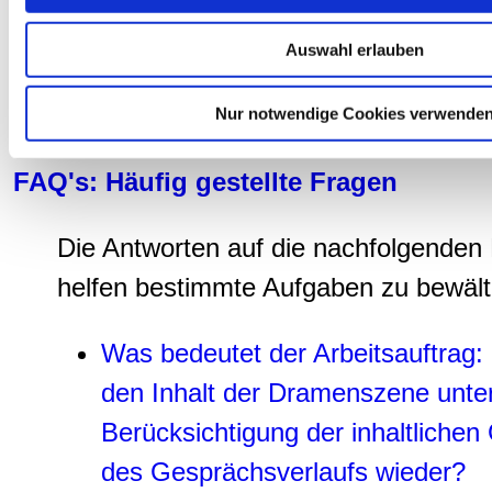
Varianten einer Handlung erprobe
Ein Tableau erstellen
Auswahl erlauben
So zitiert man aus einem drama
Nur notwendige Cookies verwende
FAQ's: Häufig gestellte Fragen
Die Antworten auf die nachfolgenden 
helfen bestimmte Aufgaben zu bewält
Was bedeutet der Arbeitsauftrag:
den Inhalt der Dramenszene unte
Berücksichtigung der inhaltlichen
des Gesprächsverlaufs wieder?