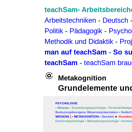
teachSam- Arbeitsbereich
Arbeitstechniken
-
Deutsch
Politik
-
Pädagogik
-
Psycho
Methodik und Didaktik
-
Pro
man auf teachSam
-
So su
teachSam
-
teachSam brau
Metakognition
Grundelemente und
PSYCHOLOGIE
▪
Glossar
▪
Entwicklungspsychologie
▪
Persönlichkeitsp
Bedeutungsbezogene Wissensrepräsentation
▪
Gedächt
WISSENS
[
▪
METAKOGNITION
▪
Überblick
►
Grundele
Emotionspsychologie
▪
Motivationspsychologie
▪
Kommun