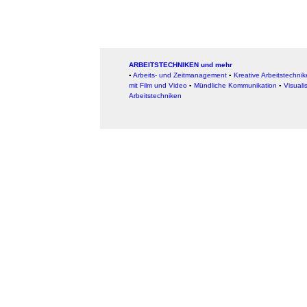
ARBEITSTECHNIKEN und mehr
▪
Arbeits- und Zeitmanagement
▪
Kreative Arbeitstechni
mit Film und Video
▪
Mündliche Kommunikation
▪
Visuali
Arbeitstechniken