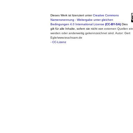
Dieses Werk ist lizenziert unter
Creative Commons
Namensnennung - Weitergabe unter gleichen
Bedingungen 4.0 International License
(CC-BY-SA)
Dies
gilt für alle Inhalte, sofern sie nicht von
externen Quellen e
werden oder anderweitig gekennzeichnet sind. Autor: Gert
Egle/www.teachsam.de
-
CC-Lizenz