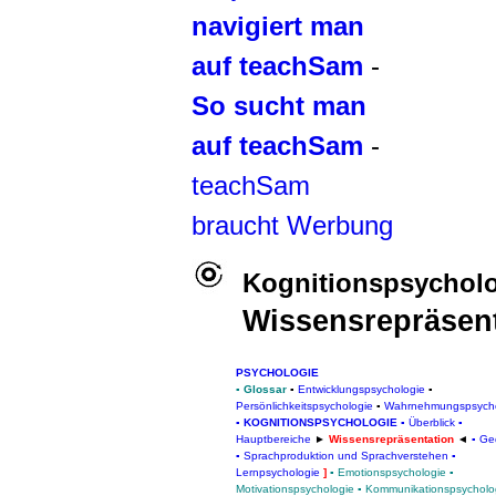
navigiert man
auf teachSam
-
So sucht man
auf teachSam
-
teachSam
braucht Werbung
Kognitionspsychol
Wissensrepräsen
PSYCHOLOGIE
▪
Glossar
▪
Entwicklungspsychologie
▪
Persönlichkeitspsychologie
▪
Wahrnehmungspsycho
▪
KOGNITIONSPSYCHOLOGIE
▪
Überblick
▪
Hauptbereiche
►
Wissensrepräsentation
◄
▪
Ge
▪
Sprachproduktion und Sprachverstehen
▪
Lern
psychologie
]
▪
Emotionspsychologie
▪
Motivationspsychologie
▪
Kommunikationspsycholo