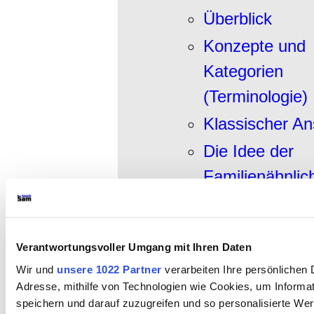
Überblick
Konzepte und
Kategorien
(Terminologie)
Klassischer An
Die Idee der
Familienähnlich
Prototypenans
(Typikalität) »
Verantwortungsvoller Umgang mit Ihren Daten
Exemplaransat
Wir und
unsere 1022 Partner
verarbeiten Ihre persönlichen D
(Exemplartheor
Adresse, mithilfe von Technologien wie Cookies, um Informa
speichern und darauf zuzugreifen und so personalisierte Wer
»