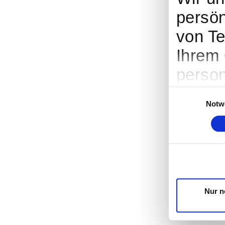
persön
von Te
Ihrem 
person
Werbun
Einwilligungsaus
Notw
Entwic
entsch
nutzt.
Cookie
Trigge
Nur n