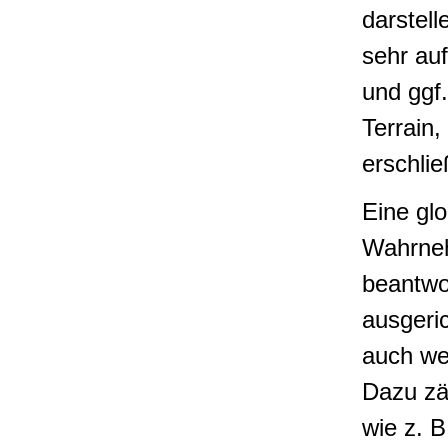
darstell
sehr auf
und ggf.
Terrain,
erschlie
Eine glo
Wahrneh
beantwo
ausgeri
auch we
Dazu zä
wie z. B