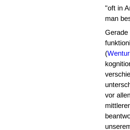
"oft in
man bes
Gerade i
funktion
(
Wentur
kogniti
verschi
untersc
vor alle
mittler
beantwo
unserem