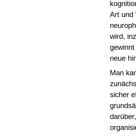
kogniti
Art und
neuroph
wird, i
gewinnt 
neue hi
Man kan
zunächs
sicher e
grundsä
darüber
organisi