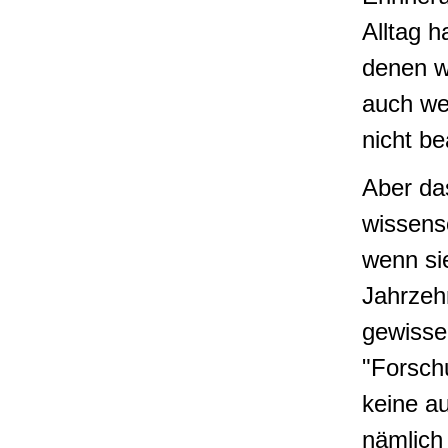
Alltag h
denen w
auch we
nicht b
Aber das
wissens
wenn sie
Jahrzeh
gewisse
"Forsch
keine a
nämlich