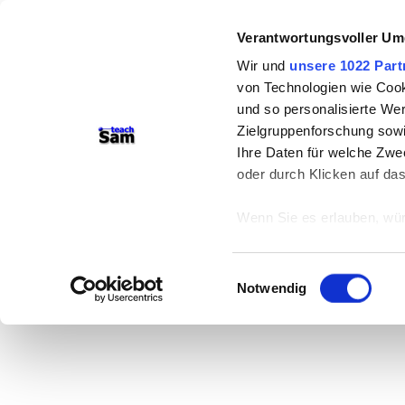
Verantwortungsvoller Um
Wir und
unsere 1022 Part
von Technologien wie Cook
und so personalisierte We
Zielgruppenforschung sowi
Ihre Daten für welche Zwec
oder durch Klicken auf da
Wenn Sie es erlauben, wür
Informationen über
können
Einwilligungsauswahl
Ihr Gerät durch ak
Notwendig
Erfahren Sie mehr darüber,
Präferenzen im
Abschnitt
Wir verwenden Cookies, um
anbieten zu können und di