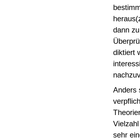
bestimm
heraus(z
dann zu
Überprü
diktiert
interes
nachzuv
Anders 
verpfli
Theorien
Vielzahl
sehr ei