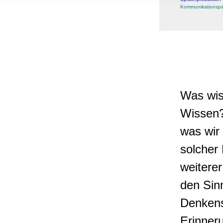
, Werbung
Kommunikationsps
ren Daten
ienste
Was wis
Wissen?
was wir
solcher 
weitere
den Sin
Denkens
Erinner