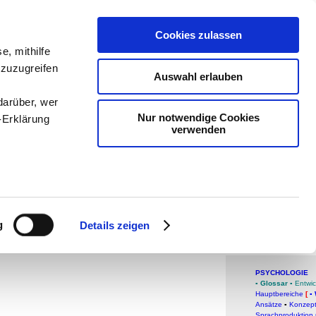
teachSam- 
Cookies zulassen
Arbeitstech
e, mithilfe
 zuzugreifen
Politik
-
Päd
Auswahl erlauben
-
Methodik 
darüber, wer
Nur notwendige Cookies
-Erklärung
navigiert 
verwenden
man auf t
Werbung
enau sein
Wissen
fizieren
g
Details zeigen
Überb
Ihre
PSYCHOLOGIE
▪
Glossar
▪
Entwic
le Medien
Hauptbereiche
[
▪
ir
Ansätze
▪
Konzept
Sprachproduktion