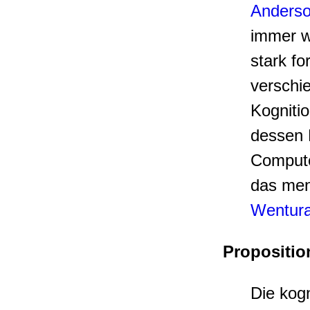
Anderso
immer we
stark fo
verschi
Kognitio
dessen 
Compute
das mens
Wentura
Propositio
Die kog