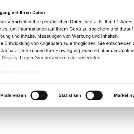
gang mit Ihren Daten
ner
verarbeiten Ihre persönlichen Daten, wie z. B. Ihre IP-Adress
ies, um Informationen auf Ihrem Gerät zu speichern und darauf
rbung und Inhalte, Messungen von Werbung und Inhalten,
e Entwicklung von Angeboten zu ermöglichen. Sie entscheiden 
ke nutzt. Sie können Ihre Einwilligung jederzeit über die Cookie
s Privacy Trigger Symbol ändern oder widerrufen
den wir auch gerne:
 Ihre geografische Lage erfassen, welche bis auf einige Meter g
tives Scannen nach bestimmten Merkmalen (Fingerprinting) identi
Präferenzen
Statistiken
Marketin
 wie Ihre persönlichen Daten verarbeitet werden, und legen Sie 
 Einzelheiten
fest.
 Inhalte und Anzeigen zu personalisieren, Funktionen für sozia
e Zugriffe auf unsere Website zu analysieren. Außerdem geben w