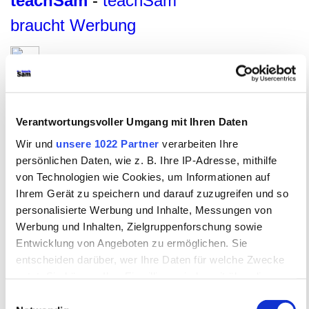
teachSam
-
teachSam
braucht Werbung
Abwehrmechanismen des Ichs
Formen
Psychologie
–
Persönlichkeitspsychologie
–
Verantwortungsvoller Umgang mit Ihren Daten
Allgemeine Theorie der Persönlichkeit
Wir und
unsere 1022 Partner
verarbeiten Ihre
von Sigmund Freud
persönlichen Daten, wie z. B. Ihre IP-Adresse, mithilfe
von Technologien wie Cookies, um Informationen auf
PSYCHOLOGIE
Ihrem Gerät zu speichern und darauf zuzugreifen und so
▪
Glossar
▪
Entwicklungspsychologie
▪
personalisierte Werbung und Inhalte, Messungen von
PERSÖNLICHKEITSPSYCHOLOGIE
▪
Überblick
▪
Theorien
Werbung und Inhalten, Zielgruppenforschung sowie
des Selbst
▪
ALLGEMEINE THEORIE DER
Entwicklung von Angeboten zu ermöglichen. Sie
PERSÖNLICHKEIT VON SIGMUND FREUD
▪
Überblick
▪
Entwicklung der Persönlichkeit
▪
Strukturmodell der
entscheiden darüber, wer Ihre Daten für welche Zwecke
Persönlichkeit
▪
Eisbergmodell des Bewusstseins
[
▪
nutzt. Sie können Ihre Einwilligung jederzeit über die
ABWEHRMECHANISMEN DES ICHS
▪
Überblick
▪
Cookie-Erklärung oder durch Klicken auf das Privacy
Tabellarische Übersicht
►
Formen
◄ ▪
Bausteine
]
▪
Einwilligungsauswahl
Trigger Symbol ändern oder widerrufen
Bausteine
▪
Links ins WWW
▪
Psychische Störungen
▪