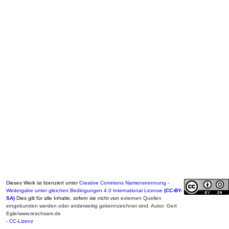
Dieses Werk ist lizenziert unter
Creative Commons Namensnennung -
Weitergabe unter gleichen Bedingungen 4.0 International License
(CC-BY-
SA)
Dies gilt für alle Inhalte, sofern sie nicht von
externen Quellen
eingebunden werden oder anderweitig gekennzeichnet sind. Autor: Gert
Egle/www.teachsam.de
-
CC-Lizenz