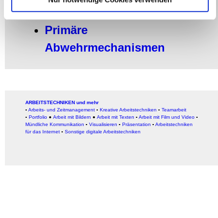
weiteren Daten zusammen, die Sie ihnen bereitgestellt
Abwehrmechanismen
haben oder die sie im Rahmen Ihrer Nutzung der Dienste
gesammelt haben.
Primäre
Abwehrmechanismen
ARBEITSTECHNIKEN und mehr
▪
Arbeits- und Zeitmanagement
▪
Kreative Arbeitstechniken
▪
Teamarbeit
▪
Portfolio
●
Arbeit mit Bildern
●
Arbeit
mit Texten
▪
Arbeit mit Film und Video
▪
Mündliche Kommunikation
▪
Visualisieren
▪
Präsentation
▪
Arbeitstechniken
für das Internet
▪
Sonstige digitale Arbeitstechniken