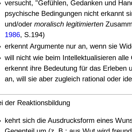
versucht, "Gefühlen, Gedanken und Hand
psychische Bedingungen nicht erkannt s
und/oder
moralisch legitimierten
Zusamme
1986
, S.194)
erkennt Argumente nur an, wenn sie Wid
will nicht wie beim Intellektualisieren al
erkennt ihre Bedeutung für das Erleben
an, will sie aber zugleich rational oder ide
i der Reaktionsbildung
kehrt sich die Ausdrucksform eines Wunsc
Gegenteil um (z. B.: aus Wut wird freundl