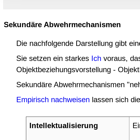
Informationen zu Ihrer Ve
und Analysen weiter. Unse
zusammen, die Sie ihnen b
Sekundäre Abwehrmechanismen
gesammelt haben.
Die nachfolgende Darstellung gibt ein
Sie setzen ein starkes
Ich
voraus, das
Objektbeziehungsvorstellung - Objekt
Sekundäre Abwehrmechanismen "nehme
Empirisch nachweisen
lassen sich d
Intellektualisierung
Ei