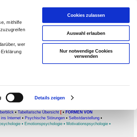
Cookies zulassen
e, mithilfe
en
-
Methodik und
 zuzugreifen
Auswahl erlauben
Sam
-
teachSam braucht
darüber, wer
Nur notwendige Cookies
-Erklärung
verwenden
enau sein
ud
–
Abwehrmechanismen des Ichs
fizieren
g
Details zeigen
Ihre
PERSÖNLICHKEIT VON SIGMUND FREUD
▪
Überblick
▪
berblick
▪
Tabellarische Übersicht
[
▪
FORMEN VON
 ins Internet
▪
Psychische Störungen
▪
Selbstdarstellung
▪
psychologie
▪
Emotionspsychologie
▪
Motivationspsychologie
▪
le Medien
ir