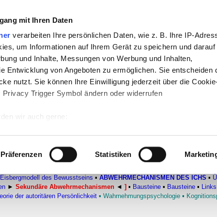
gang mit Ihren Daten
ner
verarbeiten Ihre persönlichen Daten, wie z. B. Ihre IP-Adress
-
Politik
-
Pädagogik
-
Psychologie
-
Medi
ies, um Informationen auf Ihrem Gerät zu speichern und darauf
auf teachSam
-
So sucht man auf teach
rbung und Inhalte, Messungen von Werbung und Inhalten,
e Entwicklung von Angeboten zu ermöglichen. Sie entscheiden 
ke nutzt. Sie können Ihre Einwilligung jederzeit über die Cookie
s Privacy Trigger Symbol ändern oder widerrufen
n
ismen
den wir auch gerne:
 Ihre geografische Lage erfassen, welche bis auf einige Meter g
ine Theorie der Persönlichkeit von Sigmund Fre
tives Scannen nach bestimmten Merkmalen (Fingerprinting) identi
Präferenzen
Statistiken
Marketin
 wie Ihre persönlichen Daten verarbeitet werden, und legen Sie 
HOLOGIE
▪
Überblick
▪
Theorien des Selbst
▪
ALLGEMEINE THEORIE DER 
 Einzelheiten
fest.
Eisbergmodell des Bewusstseins
▪
ABWEHRMECHANISMEN DES ICHS
▪
Ü
en
►
Sekundäre Abwehrmechanismen
◄
]
▪
Bausteine
▪
Bausteine
▪
Links
eorie der autoritären Persönlichkeit
▪
Wahrnehmungspsychologie
▪
Kognitions
 Inhalte und Anzeigen zu personalisieren, Funktionen für sozia
e Zugriffe auf unsere Website zu analysieren. Außerdem geben w