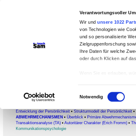
Verantwortungsvoller Um
teachSam- Arbeitsbereiche:
Wir und
unsere 1022 Part
Arbeitstechniken
-
Deutsch
-
Geschichte
von Technologien wie Cook
Didaktik
-
Projekte
-
So navigiert man 
und so personalisierte We
Zielgruppenforschung sowi
Werbung
Ihre Daten für welche Zwec
oder durch Klicken auf da
Formen von Abwehrmechanisme
«
Sekundäre Abwehrmechan
Wenn Sie es erlauben, wür
Informationen über
«
–
Persönlichkeitspsychologie
–
Allgeme
können
Einwilligungsauswahl
Ihr Gerät durch ak
Notwendig
PSYCHOLOGIE
Erfahren Sie mehr darüber,
▪
Glossar
▪
Entwicklungspsychologie
▪
PERSÖNLICHKEITSPSYC
Präferenzen im
Abschnitt
Entwicklung der Persönlichkeit
▪
Strukturmodell der Persönlichkeit
▪
ABWEHRMECHANISMEN
▪
Überblick
▪
Primäre Abwehrmechanism
Transaktionsanalyse (TA)
▪
Autoritärer Charakter (Erich Fromm)
▪
Th
Wir verwenden Cookies, um
Kommunikationspsychologie
anbieten zu können und di