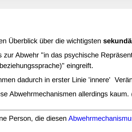
rwendung unserer Website an unsere Partner für soziale Medien
re Partner führen diese Informationen möglicherweise mit weite
ereitgestellt haben oder die sie im Rahmen Ihrer Nutzung der D
en Überblick über die wichtigsten
sekundä
 zur Abwehr "in das psychische Repräsenta
beziehungssprache)" eingreift.
n dadurch in erster Linie 'innere' Verän
iese Abwehrmechanismen allerdings kaum. 
ne Person, die diesen
Abwehrmechanismu