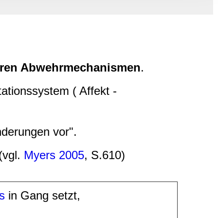
, Werbung
ren Daten
ienste
ren Abwehrmechanismen
.
tionssystem ( Affekt -
derungen vor".
(vgl.
Myers 2005
, S.610)
s
in Gang setzt,