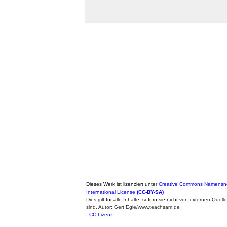
Dieses Werk ist lizenziert unter
Creative Commons Namensne
International License
(CC-BY-SA)
Dies gilt für alle Inhalte, sofern sie nicht von
externen Quell
sind. Autor: Gert Egle/www.teachsam.de
-
CC-Lizenz