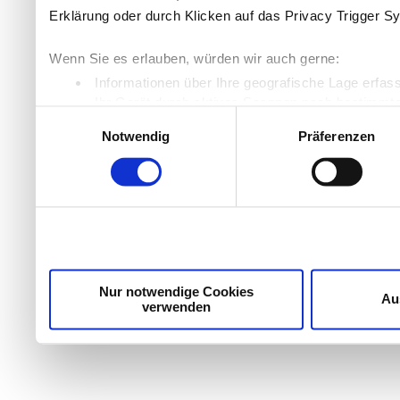
Erklärung oder durch Klicken auf das Privacy Trigger S
Wenn Sie es erlauben, würden wir auch gerne:
Informationen über Ihre geografische Lage erfas
Ihr Gerät durch aktives Scannen nach bestimmten
Einwilligungsauswahl
Erfahren Sie mehr darüber, wie Ihre persönlichen Daten
Notwendig
Präferenzen
Einzelheiten
fest.
Wir verwenden Cookies, um Inhalte und Anzeigen zu per
die Zugriffe auf unsere Website zu analysieren. Außer
unsere Partner für soziale Medien, Werbung und Analyse
möglicherweise mit weiteren Daten zusammen, die Sie ih
Dienste gesammelt haben.
Nur notwendige Cookies
Au
verwenden