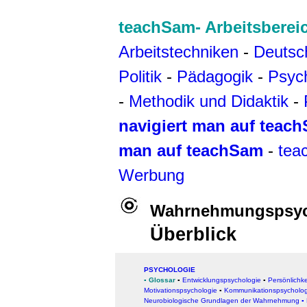
teachSam- Arbeitsberei
Arbeitstechniken
-
Deutsc
Politik
-
Pädagogik
-
Psyc
-
Methodik und Didaktik
-
navigiert man auf teac
man auf teachSam
-
tea
Werbung
Wahrnehmungspsyc
Überblick
PSYCHOLOGIE
▪
Glossar
▪
Entwicklungspsychologie
▪
Persönlichk
Motivationspsychologie
▪
Kommunikationspsycholog
Neurobiologische Grundlagen der Wahrnehmung
▪