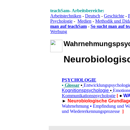
teachSam- Arbeitsbereiche:
Arbeitstechniken
-
Deutsch
-
Geschichte
-
P
Psychologie
-
Medien
-
Methodik und Did
man auf teachSam
-
So sucht man auf t
Werbung
Wahrnehmungspsyc
Neurobiologis
PSYCHOLOGIE
▪
Glossar
▪
Entwicklungspsychologi
Kognitionspsychologie
▪
Emotions
Kommunikationspsychologie
[
●
W
►
Neurobiologische Grundla
Wahrnehmung
▪
Empfindung und W
und Wiedererkennungsprozesse
]