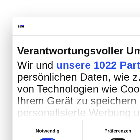
Verantwortungsvoller Um
Wir und
unsere 1022 Par
persönlichen Daten, wie z.
von Technologien wie Coo
Ihrem Gerät zu speichern 
personalisierte Werbung 
Werbung und Inhalten, Zi
Einwilligungsauswahl
Notwendig
Präferenzen
Entwicklung von Angebote