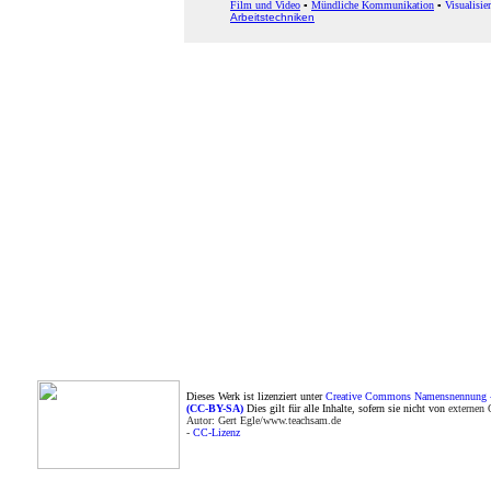
Film und Video
▪
Mündliche Kommunikation
▪
Visualisie
Arbeitstechniken
Dieses Werk ist lizenziert unter
Creative Commons Namensnennung - W
(CC-BY-SA)
Dies gilt für alle Inhalte, sofern sie nicht von
externen 
Autor: Gert Egle/www.teachsam.de
-
CC-Lizenz