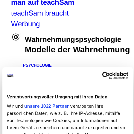
man auf teachSam
-
teachSam braucht
Werbung
Wahrnehmungspsychologie
Modelle der Wahrnehmung
PSYCHOLOGIE
▪
Glossar
▪
Entwicklungspsychologie
▪
Persönlichkeitspsychologie
▪
Kognitionspsychologie
▪
Emotionspsychologie
▪
Motivationspsychologie
▪
Kommunikationspsychologie
[
●
WAHRNEHMUNGSPSYCHOLO
GI
E
▪
Überblick
▪
Verantwortungsvoller Umgang mit Ihren Daten
Neurobiologische Grundlagen der Wahrnehmung
►
Modelle der Wahrnehmung
◄
▪
Empfindung und
Wir und
unsere 1022 Partner
verarbeiten Ihre
Wahrnehmung
▪
Aufmerksamkeit
▪
Identifikations- und
persönlichen Daten, wie z. B. Ihre IP-Adresse, mithilfe
Wiedererkennungsprozesse
]
von Technologien wie Cookies, um Informationen auf
Ihrem Gerät zu speichern und darauf zuzugreifen und so