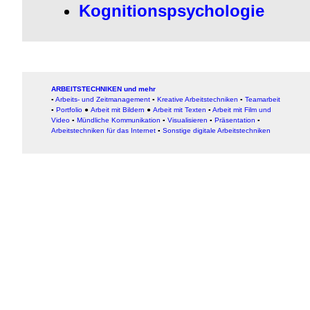
Kognitionspsychologie
ARBEITSTECHNIKEN und mehr
▪
Arbeits- und Zeitmanagement
▪
Kreative Arbeitstechniken
▪
Teamarbeit
▪
Portfolio
●
Arbeit mit Bildern
●
Arbeit
mit Texten
▪
Arbeit mit Film und
Video
▪
Mündliche Kommunikation
▪
Visualisieren
▪
Präsentation
▪
Arbeitstechniken für das Internet
▪
Sonstige digitale Arbeitstechniken