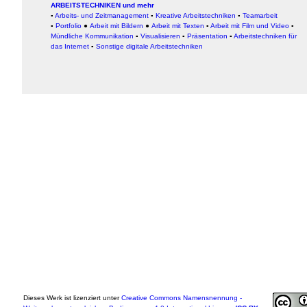
ARBEITSTECHNIKEN und mehr
▪
Arbeits- und Zeitmanagement
▪
Kreative Arbeitstechniken
▪
Teamarbeit
▪
Portfolio
●
Arbeit mit Bildern
●
Arbeit
mit Texten
▪
Arbeit mit Film und Video
▪
Mündliche Kommunikation
▪
Visualisieren
▪
Präsentation
▪
Arbeitstechniken für
das Internet
▪
Sonstige digitale Arbeitstechniken
Dieses Werk ist lizenziert unter
Creative Commons Namensnennung -