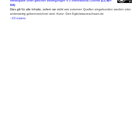
Weitergabe unter gleichen Bedingungen 4.0 International License
(CC-BY-
SA)
Dies gilt für alle Inhalte, sofern sie nicht von
externen Quellen eingebunden werden oder
anderweitig gekennzeichnet sind. Autor: Gert Egle/www.teachsam.de
-
CC-Lizenz