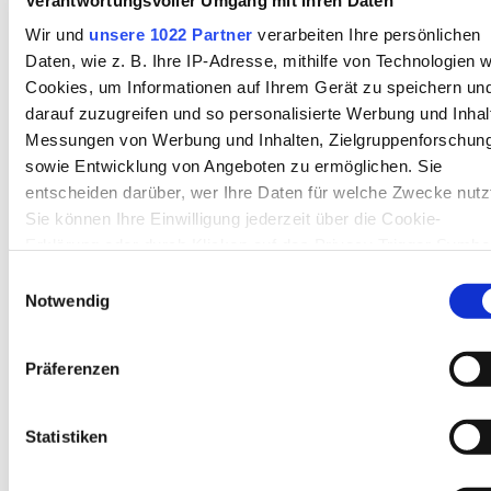
Wir und
unsere 1022 Partner
verarbeiten Ihre persönlichen
Daten, wie z. B. Ihre IP-Adresse, mithilfe von Technologien w
Cookies, um Informationen auf Ihrem Gerät zu speichern un
darauf zuzugreifen und so personalisierte Werbung und Inhal
Messungen von Werbung und Inhalten, Zielgruppenforschun
sowie Entwicklung von Angeboten zu ermöglichen. Sie
entscheiden darüber, wer Ihre Daten für welche Zwecke nutz
Sie können Ihre Einwilligung jederzeit über die Cookie-
Erklärung oder durch Klicken auf das Privacy Trigger Symbo
ändern oder widerrufen
Einwilligungsauswahl
Notwendig
Wenn Sie es erlauben, würden wir auch gerne:
Worterklärungen
Informationen über Ihre geografische Lage erfassen,
Präferenzen
welche bis auf einige Meter genau sein können
Ihr Gerät durch aktives Scannen nach bestimmten
Aktionspotenzial
=
Nervenimpuls,
Merkmalen (Fingerprinting) identifizieren
Statistiken
Erfahren Sie mehr darüber, wie Ihre persönlichen Daten
der durch ein Neuron ausgelöst
verarbeitet werden, und legen Sie Ihre Präferenzen im