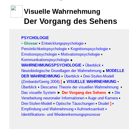
Visuelle Wahrnehmung
Der Vorgang des Sehens
PSYCHOLOGIE
▪
Glossar
▪
Entwicklungspsychologie
▪
Persönlichkeitspsychologie
▪
Kognitionspsychologie
▪
Emotionspsychologie
▪
Motivationspsychologie
▪
Kommunikationspsychologie
●
WAHRNEHMUNGSPSYCHOLO
GI
E
▪
Überblick
▪
Neurobiologische Grundlagen der Wahrnehmung
●
MODELLE
DER WAHRNEHMUNG
▪
Überblick
▪
Drei-Stufen-Modell
(Zimbardo/Gerrig 2004)
[
●
VISUELLE WAHRNEHMUNG
▪
Überblick
▪
Descartes Theorie der visuellen Wahrnehmung
▪
Das visuelle System
►
Der Vorgang des Sehens
◄ ▪
Die
Verarbeitung neuronaler Informationen
▪
Auge und Kamera
▪
Drei-Stufen-Modell
▪
Optische Täuschungen
▪
Drudel
]
▪
Empfindung und Wahrnehmung
▪
Aufmerksamkeit
▪
Identifikations- und Wiedererkennungsprozesse