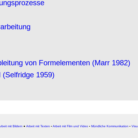
nungsprozesse
arbeitung
leitung von Formelementen (Marr 1982)
(Selfridge 1959)
rbeit mit Bildern
●
Arbeit
mit Texten
▪
Arbeit mit Film und Video
▪
Mündliche Kommunikation
▪
Visu