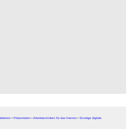
alisieren
▪
Präsentation
▪
Arbeitstechniken für das Internet
▪
Sonstige digitale