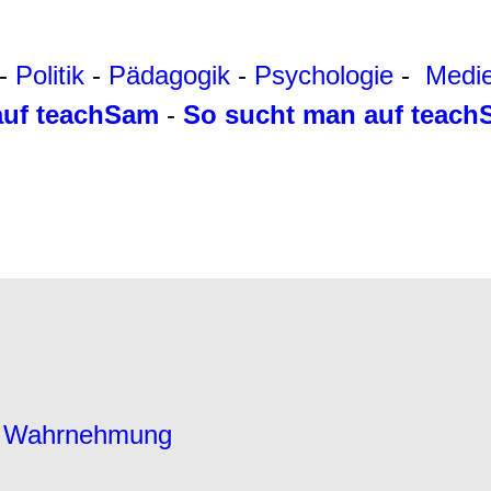
-
Politik
-
Pädagogik
-
Psychologie
-
Medi
auf teachSam
-
So sucht man auf teac
er Wahrnehmung