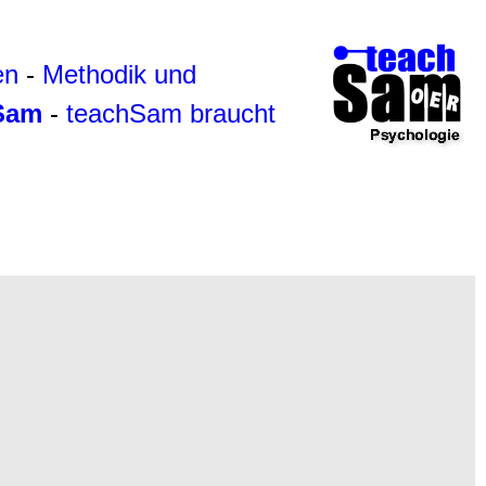
en
-
Methodik und
hSam
-
teachSam braucht