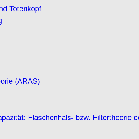
nd Totenkopf
g
eorie (ARAS)
azität: Flaschenhals- bzw. Filtertheorie 