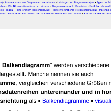
rwendung unserer Website an unsere Partner für soziale Medien
en)
▪
Informationen aus Diagrammen entnehmen
▪
Leitfragen zur Diagrammanalyse
▪
Typische Sc
alyse
▪
Wie Bildstatistiken täuschen können
▪
Diagrammauswahl
▪
Bausteine
▪
Portfolio
▪
Auswahl 
re Partner führen diese Informationen möglicherweise mit weite
ellte Fragen
▪
Texte erörtern (Texterörterung)
▪
Texte interpretieren (Textinterpretation)
▪
Materialge
örtern: Erörterndes Erschließen und Schreiben
▪
Einen Essay schreiben
▪
Kreativ schreiben
▪
Son
ereitgestellt haben oder die sie im Rahmen Ihrer Nutzung der D
n Balkendiagramm
" werden verschiedene
argestellt. Manche nennen sie auch
ramme
, vergleichen verschiedene Größen m
hsdatenreihen untereinander und in hor
usrichtung
als ▪
Balkendiagramme
▪
visuali