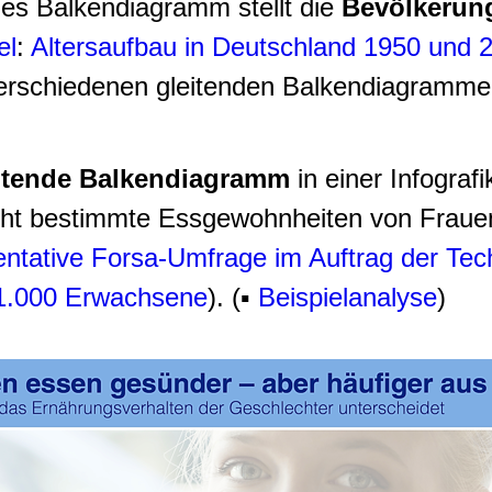
des Balkendiagramm stellt die
Bevölkerun
el
:
Altersaufbau in Deutschland 1950 und 
erschiedenen gleitenden Balkendiagramme 
itende Balkendiagramm
in einer Infograf
cht bestimmte Essgewohnheiten von Frau
ntative Forsa-Umfrage im Auftrag der Te
 1.000 Erwachsene
). (▪
Beispielanalyse
)