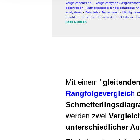
Informationen zu Ihrer Ve
Vergleichsebenen)
▪
Vergleichstypen (Vergleichsart
beschreiben
▪
Musterbeispiele für die schulische An
und Analysen weiter. Unse
analysieren
▪
Beispiele
▪
Textauswahl
▪
Häufig gest
Erzählen
▪
Berichten
▪
Beschreiben
▪
Schildern
▪
Er
zusammen, die Sie ihnen b
Fach Deutsch
gesammelt haben.
Mit einem "
gleitende
Rangfolgevergleic
h
d
Schmetterlingsdiag
werden zwei
Vergleic
unterschiedlicher A