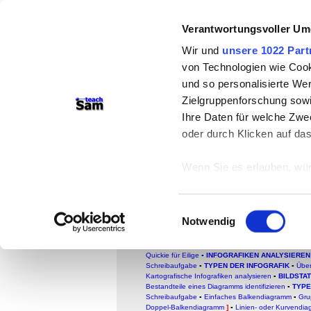
Verantwortungsvoller Um
teachSam- Arbeitsberei
Wir und
unsere 1022 Part
Arbeitstechniken
-
Deutsc
von Technologien wie Cook
Medien
-
Methodik und Di
und so personalisierte We
Zielgruppenforschung sowi
-
So sucht man auf tea
Ihre Daten für welche Zwec
oder durch Klicken auf da
Balkendiagramme an
Gleitendes Balk
Wenn Sie es erlauben, wür
Informationen über
Formtypen von Diagramme
können
Einwilligungsauswahl
Ihr Gerät durch ak
Notwendig
FACHBEREICH DEUTSCH
Erfahren Sie mehr darüber,
●
Glossar
●
Schreibformen
▪
SCHREIBFORMEN IN
Didaktische und methodische Aspekte
▪
Überblick
▪
Präferenzen im
Abschnitt
Quickie für Eilige
▪
INFOGRAFIKEN ANALYSIEREN
Schreibaufgabe
▪
TYPEN DER INFOGRAFIK
▪
Über
Kartografische Infografiken analysieren
▪
BILDSTA
Wir verwenden Cookies, um
Bestandteile eines Diagramms identifizieren
▪
TYPE
Schreibaufgabe
▪
Einfaches Balkendiagramm
▪
Gru
anbieten zu können und di
Doppel-Balkendiagramm
]
▪
Linien- oder Kurvendi