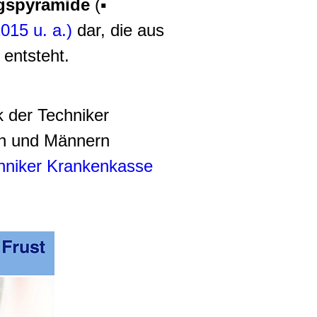
gspyramide
(▪
20
15 u. a.)
dar, die aus
entsteht.
ik der Techniker
en und Männern
chniker Krankenkasse