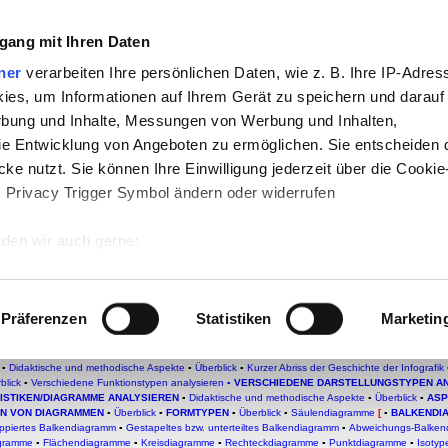
gang mit Ihren Daten
che:
ner
verarbeiten Ihre persönlichen Daten, wie z. B. Ihre IP-Adress
h
-
Geschichte
-
Politik
-
Pädagogik
-
Psych
ies, um Informationen auf Ihrem Gerät zu speichern und darauf
daktik
-
Projekte
-
So navigiert man auf 
rbung und Inhalte, Messungen von Werbung und Inhalten,
e Entwicklung von Angeboten zu ermöglichen. Sie entscheiden 
chSam
-
teachSam braucht Werbung
ke nutzt. Sie können Ihre Einwilligung jederzeit über die Cookie
s Privacy Trigger Symbol ändern oder widerrufen
alysieren
endiagramm
den wir auch gerne:
 Ihre geografische Lage erfassen, welche bis auf einige Meter g
n/Bildstatistiken analysieren
tives Scannen nach bestimmten Merkmalen (Fingerprinting) identi
Präferenzen
Statistiken
Marketin
 wie Ihre persönlichen Daten verarbeitet werden, und legen Sie 
 DER SCHULE
▪
Überblick
▪
Didaktische und methodische Aspekte
▪
Texte zusammenfassen
▪
SA
Kontinuierliche Sachtexte analysieren
▪
DISKONTINUIERLICHE SACHTEXTE ANALYSIEREN
▪
D
 Einzelheiten
fest.
▪
Didaktische und methodische Aspekte
▪
Überblick
▪
Kurzer Abriss der Geschichte der Infografik
blick
▪
Verschiedene Funktionstypen analysieren
▪
VERSCHIEDENE DARSTELLUNGSTYPEN A
TISTIKEN/DIAGRAMME ANALYSIEREN
▪
Didaktische und methodische Aspekte
▪
Ü
berblick
▪
ASP
 Inhalte und Anzeigen zu personalisieren, Funktionen für sozia
N VON DIAGRAMMEN
▪
Überblick
▪
FORMTYPEN
▪
Überblick
▪
Säulendiagramme
[
▪
BALKENDI
ppiertes Balkendiagramm
▪
Gestapeltes bzw. unterteiltes Balkendiagramm
▪
Abweichungs-Balken
e Zugriffe auf unsere Website zu analysieren. Außerdem geben w
agramme
▪
Flächendiagramme
▪
Kreisdiagramme
▪
Rechteckdiagramme
▪
Punktdiagramme
▪
Isoty