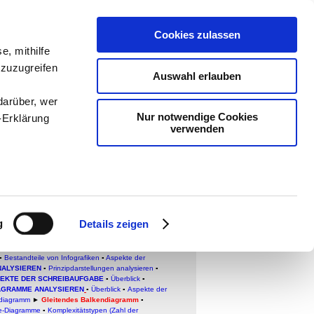
Cookies zulassen
e, mithilfe
ologie
-
 zuzugreifen
Auswahl erlauben
teachSam
darüber, wer
Nur notwendige Cookies
-Erklärung
verwenden
enau sein
fizieren
g
Details zeigen
Ihre
CHTEXTE ANALYSIEREN (TEXTANALYSE
) ▪
idaktische und methodische Aspekte
▪
Überblick
▪
▪
Bestandteile von Infografiken
▪
Aspekte der
NALYSIEREN
▪
Prinzipdarstellungen analysieren
▪
EKTE DER SCHREIBAUFGABE
▪
Überblick
▪
le Medien
AGRAMME
ANALYSIEREN
▪
Überblick
▪
Aspekte der
diagramm
►
Gleitendes Balkendiagramm
▪
ir
pe-Diagramme
▪
Komplexitätstype
n (Zahl der