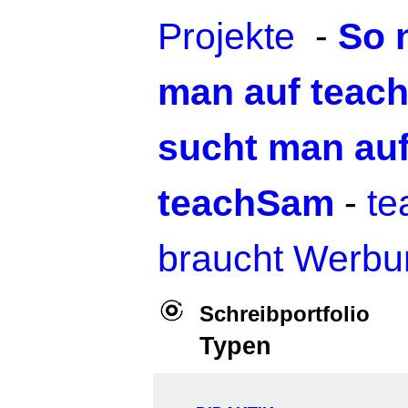
Projekte
-
So 
man auf teac
sucht man au
teachSam
-
t
braucht Werbu
Schreibportfolio
Typen