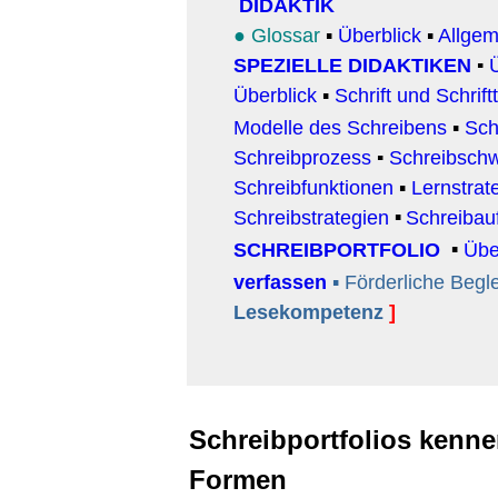
DIDAKTI
K
● Glossar
▪
Überblick
▪
Allgem
SPEZIELLE DIDAKTIKEN
▪
Überblick
▪
Schrift und Schrift
Modelle des Schreibens
▪
Sch
Schreibprozess
▪
Schreibschw
Schreibfunktionen
▪
Lernstrat
Schreibstrategien
Schreibau
▪
SCHREIBPORTFOLIO
Übe
▪
verfassen
▪
Förderliche Begl
Lesekompetenz
]
Schreibportfolios kenne
Formen