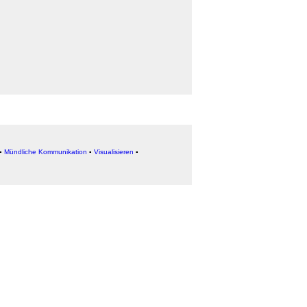
▪
Mündliche Kommunikation
▪
Visualisieren
▪