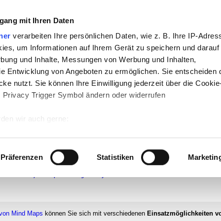
che:
gang mit Ihren Daten
h
-
Geschichte
-
Politik
-
Pädagogik
-
Psych
ner
verarbeiten Ihre persönlichen Daten, wie z. B. Ihre IP-Adress
ies, um Informationen auf Ihrem Gerät zu speichern und darauf
daktik
-
Projekte
-
So navigiert man auf 
rbung und Inhalte, Messungen von Werbung und Inhalten,
chSam
-
teachSam braucht Werbung
e Entwicklung von Angeboten zu ermöglichen. Sie entscheiden 
ke nutzt. Sie können Ihre Einwilligung jederzeit über die Cookie
s Privacy Trigger Symbol ändern oder widerrufen
ule und Unterricht
den wir auch gerne:
 Ihre geografische Lage erfassen, welche bis auf einige Meter g
VISUALISIEREN
▪
Überblick
▪
Begriff
Visualisieren
▪
INFOGRAFIKEN GESTALTEN
▪
Überblick
▪
P
tives Scannen nach bestimmten Merkmalen (Fingerprinting) identi
TURBILDER GESTALTEN
▪
Überblick
▪
Allgemeine Gestaltungsprinzipien
▪
SCHEMATA
▪
Überblic
Präferenzen
Statistiken
Marketin
ck
▪
Mind Mapping-Konzepte
▪
Allgemeine Gestaltungsmerkmale
▪
Arbeitsschritte
▪
Anleitung: So 
 wie Ihre persönlichen Daten verarbeitet werden, und legen Sie 
oncept Maps
▪
Strukturbilder mit Microsoft® Office
▪
Freie Strukturbilder
▪
Prozessgrafiken
▪
Bildsta
NFOGRAFIKEN)
▪
Prinzipdarstellungen analysieren
▪
Präsentation
 Einzelheiten
fest.
 Inhalte und Anzeigen zu personalisieren, Funktionen für sozia
 von Mind Maps
können Sie sich mit verschiedenen
Einsatzmöglichkeiten v
e Zugriffe auf unsere Website zu analysieren. Außerdem geben w