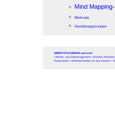
Mind Mapping
Merkmale
Gestaltungsprinzipien
ARBEITSTECHNIKEN und mehr
▪
Arbeits- und Zeitmanagement
▪
Kreative Arbeitste
Präsentation
▪
Arbeitstechniken für das Internet
▪
S