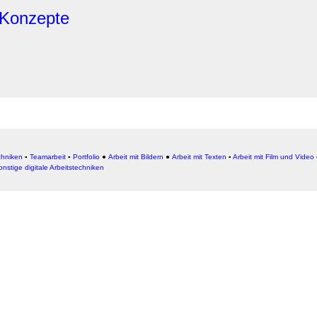
-Konzepte
chniken
▪
Teamarbeit
▪
Portfolio
●
Arbeit mit Bildern
●
Arbeit
mit Texten
▪
Arbeit mit Film und Video
onstige digitale Arbeitstechniken