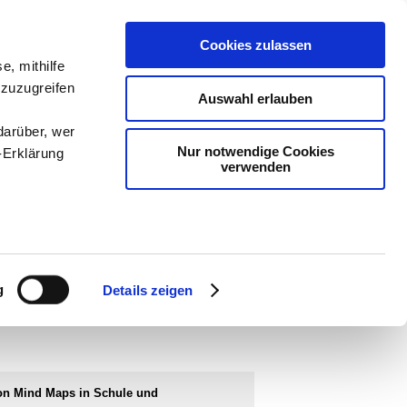
Cookies zulassen
ologie
-
e, mithilfe
 zuzugreifen
teachSam
Auswahl erlauben
darüber, wer
Nur notwendige Cookies
-Erklärung
verwenden
enau sein
RINZIPDARSTELLUNGEN GESTALTEN
▪
Überblick
fizieren
k
▪
Platzierungen in einem System
▪
Ursache- und
g
Details zeigen
gestaltet man ein Mind Map
►
Mind Maps in
Ihre
tistiken gestalten
▪
Texte visualisieren
▪
le Medien
on Mind Maps in Schule und
ir