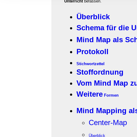
Unterricht
befassen.
Informationen zu Ihrer Ve
und Analysen weiter. Unse
Überblick
zusammen, die Sie ihnen b
gesammelt haben.
Schema für die U
Mind Map als Sch
Protokoll
Stichwortzettel
Stoffordnung
Vom Mind Map zu
Weitere
Formen
Mind Mapping als
Center-Map
Überblick