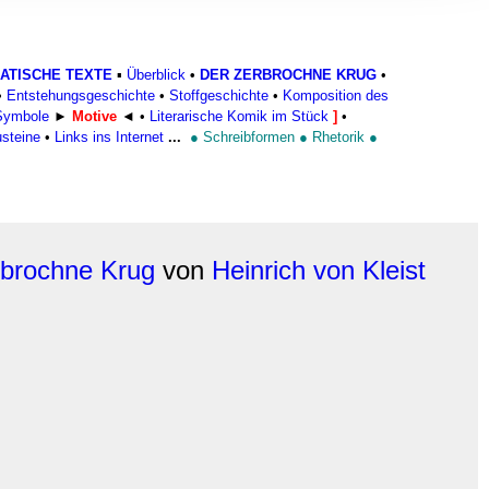
, Werbung
ren Daten
ienste
ATISCHE TEXTE
▪
Überblick
•
DER ZERBROCHNE KRUG
•
•
Entstehungsgeschichte
•
Stoffgeschichte
•
Komposition des
Symbole
►
Motive
◄
•
Literarische Komik im Stück
]
•
steine
•
Links ins Internet
...
●
Schreibformen
●
Rhetorik
●
rbrochne Krug
von
Heinrich von Kleist