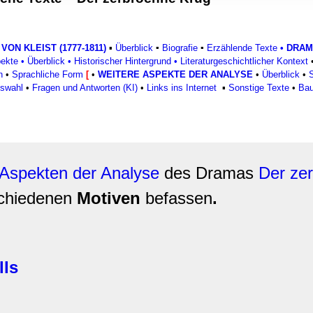
rwendung unserer Website an unsere Partner für soziale Medien
re Partner führen diese Informationen möglicherweise mit weite
ereitgestellt haben oder die sie im Rahmen Ihrer Nutzung der D
 VON KLEIST (1777-1811)
▪
Überblick
▪
Biografie
▪
Erzählende Texte
•
DRAM
pekte
•
Überblick
•
Historischer Hintergrund
•
Literaturgeschichtlicher Kontext
n
•
Sprachliche Form
[
•
WEITERE ASPEKTE DER ANALYSE
•
Überblick
•
uswahl
•
Fragen und Antworten (KI)
•
Links ins Internet
▪
Sonstige Texte
•
Bau
 Aspekten der Analyse
des Dramas
Der ze
schiedenen
Motiven
befassen
.
lls