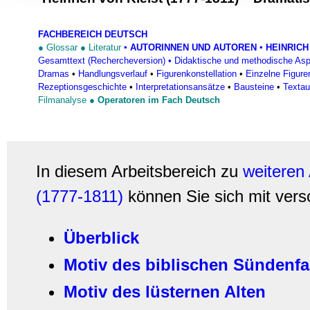
Informationen zu Ihrer Ve
und Analysen weiter. Unse
FACHBEREICH DEUTSCH
zusammen, die Sie ihnen b
●
Glossar
●
Literatur
▪
AUTORINNEN UND AUTOREN
▪ HEINRICH
gesammelt haben.
Gesamttext (Rechercheversion)
•
Didaktische und methodische As
Dramas
•
Handlungsverlauf
•
Figurenkonstellation
•
Einzelne Figure
Rezeptionsgeschichte
•
Interpretationsansätze
•
Bausteine
•
Texta
Filmanalyse
●
Operatoren im Fach Deutsch
In diesem Arbeitsbereich zu
weiteren
(1777-1811)
können Sie sich mit ver
Überblick
Motiv des biblischen Sündenfa
Motiv des lüsternen Alten