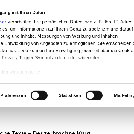
gang mit Ihren Daten
ner
verarbeiten Ihre persönlichen Daten, wie z. B. Ihre IP-Adress
ies, um Informationen auf Ihrem Gerät zu speichern und darauf
rbung und Inhalte, Messungen von Werbung und Inhalten,
e Entwicklung von Angeboten zu ermöglichen. Sie entscheiden 
ke nutzt. Sie können Ihre Einwilligung jederzeit über die Cookie
s Privacy Trigger Symbol ändern oder widerrufen
den wir auch gerne:
-
Politik
-
Pädagogik
-
Psychologie
-
Medi
 Ihre geografische Lage erfassen, welche bis auf einige Meter g
auf teachSam
-
So sucht man auf teach
tives Scannen nach bestimmten Merkmalen (Fingerprinting) identi
Präferenzen
Statistiken
Marketin
 wie Ihre persönlichen Daten verarbeitet werden, und legen Sie 
 Einzelheiten
fest.
 Inhalte und Anzeigen zu personalisieren, Funktionen für sozia
e Zugriffe auf unsere Website zu analysieren. Außerdem geben w
che Texte
–
Der zerbrochne Krug