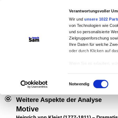
Verantwortungsvoller Um
Wir und
unsere 1022 Part
von Technologien wie Cook
und so personalisierte We
Zielgruppenforschung sowi
Ihre Daten für welche Zwec
oder durch Klicken auf da
teachSam- Arbeitsbereiche:
Wenn Sie es erlauben, wür
Arbeitstechniken
-
Deutsch
-
Geschichte
Informationen über
können
Didaktik
-
Projekte
-
So navigiert man 
Einwilligungsauswahl
Ihr Gerät durch ak
Notwendig
Werbung
Erfahren Sie mehr darüber,
Präferenzen im
Abschnitt
Weitere Aspekte der Analyse
Motive
Wir verwenden Cookies, um
anbieten zu können und di
Heinrich von Kleist (1777-1811)
–
Dramatis