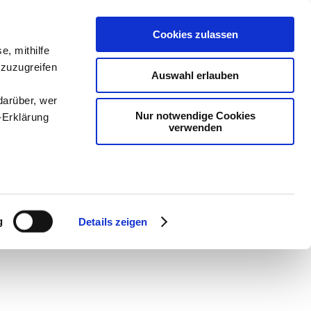
Cookies zulassen
e, mithilfe
 zuzugreifen
Auswahl erlauben
darüber, wer
Nur notwendige Cookies
-Erklärung
verwenden
en
-
Methodik und
enau sein
Sam
-
teachSam braucht
fizieren
g
Details zeigen
Ihre
le Medien
ir