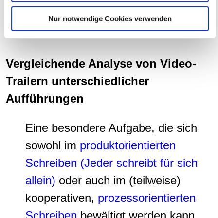
Partner führen diese Informationen möglicherweise mit
Ebenen?
Nur notwendige Cookies verwenden
weiteren Daten zusammen, die Sie ihnen bereitgestellt
...
haben oder die sie im Rahmen Ihrer Nutzung der Dienste
gesammelt haben.
Vergleichende Analyse von Video-
Trailern unterschiedlicher
Aufführungen
Eine besondere Aufgabe, die sich
sowohl im
produktorientierten
Schreiben (Jeder schreibt für sich
allein)
oder auch im (teilweise)
kooperativen,
prozessorientierten
Schreiben
bewältigt werden kann,