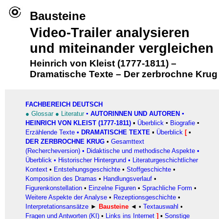
Bausteine
Video-Trailer analysieren
und miteinander vergleichen
Heinrich von Kleist (1777-1811)
–
Dramatische Texte
–
Der zerbrochne Krug
FACHBEREICH DEUTSCH
●
Glossar
●
Literatur
▪
AUTORINNEN UND AUTOREN
▪
HEINRICH VON KLEIST (1777-1811)
▪
Überblick
▪
Biografie
▪
Erzählende Texte
•
DRAMATISCHE TEXTE
▪
Überblick
[
•
DER ZERBROCHNE KRUG
•
Gesamttext
(Rechercheversion)
•
Didaktische und methodische Aspekte
•
Überblick
•
Historischer Hintergrund
•
Literaturgeschichtlicher
Kontext
•
Entstehungsgeschichte
•
Stoffgeschichte
•
Komposition des Dramas
•
Handlungsverlauf
•
Figurenkonstellation
•
Einzelne Figuren
•
Sprachliche Form
•
Weitere Aspekte der Analyse
•
Rezeptionsgeschichte
•
Interpretationsansätze
►
Bausteine
◄
•
Textauswahl
•
Fragen und Antworten (KI)
•
Links ins Internet
]
▪
Sonstige