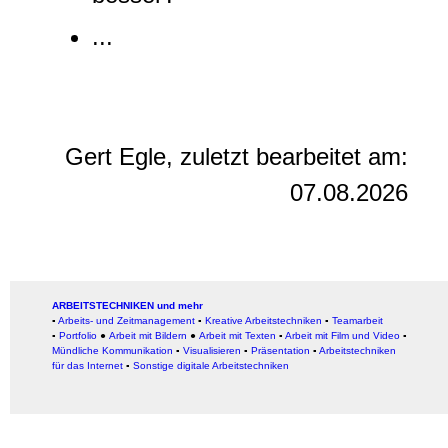
...
Gert Egle, zuletzt bearbeitet am:
07.08.2026
ARBEITSTECHNIKEN und mehr
▪
Arbeits- und Zeitmanagement
▪
Kreative Arbeitstechniken
▪
Teamarbeit
▪
Portfolio
●
Arbeit mit Bildern
●
Arbeit
mit Texten
▪
Arbeit mit Film und Video
▪
Mündliche Kommunikation
▪
Visualisieren
▪
Präsentation
▪
Arbeitstechniken
für das Internet
▪
Sonstige digitale Arbeitstechniken