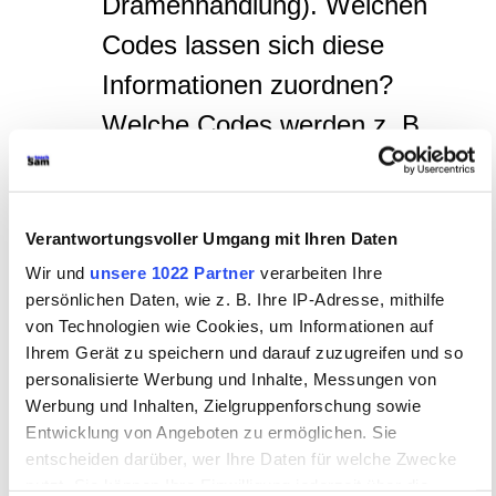
Dramenhandlung). Welchen
Codes lassen sich diese
Informationen zuordnen?
Welche Codes werden z. B.
zur Charakterisierung der
Figuren eingesetzt (z. B.
Verantwortungsvoller Umgang mit Ihren Daten
Aussehen, Kostüm, Gestalt,
Wir und
unsere 1022 Partner
verarbeiten Ihre
Maske (z. B. Schminke),
persönlichen Daten, wie z. B. Ihre IP-Adresse, mithilfe
Alter, Sprache)?
von Technologien wie Cookies, um Informationen auf
Ihrem Gerät zu speichern und darauf zuzugreifen und so
Welche Veränderungen
personalisierte Werbung und Inhalte, Messungen von
gegenüber dem Dramentext
Werbung und Inhalten, Zielgruppenforschung sowie
Entwicklung von Angeboten zu ermöglichen. Sie
feststellen? Was
entscheiden darüber, wer Ihre Daten für welche Zwecke
unterscheidet sich von hren
nutzt. Sie können Ihre Einwilligung jederzeit über die