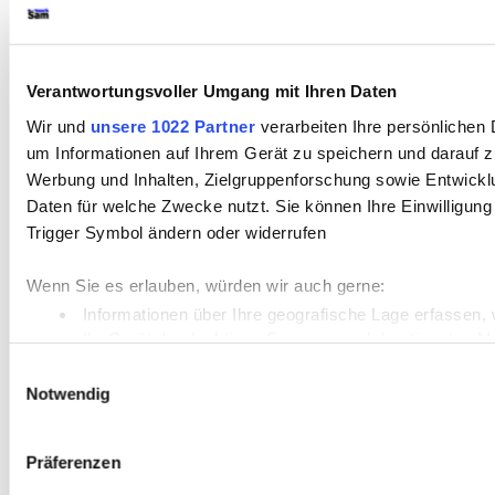
Verantwortungsvoller Umgang mit Ihren Daten
Wir und
unsere 1022 Partner
verarbeiten Ihre persönlichen 
um Informationen auf Ihrem Gerät zu speichern und darauf z
Werbung und Inhalten, Zielgruppenforschung sowie Entwickl
Daten für welche Zwecke nutzt. Sie können Ihre Einwilligung
Trigger Symbol ändern oder widerrufen
Wenn Sie es erlauben, würden wir auch gerne:
Informationen über Ihre geografische Lage erfassen, 
Ihr Gerät durch aktives Scannen nach bestimmten Merk
Erfahren Sie mehr darüber, wie Ihre persönlichen Daten vera
Einwilligungsauswahl
Notwendig
Einzelheiten
fest.
Wir verwenden Cookies, um Inhalte und Anzeigen zu personal
Präferenzen
Zugriffe auf unsere Website zu analysieren. Außerdem gebe