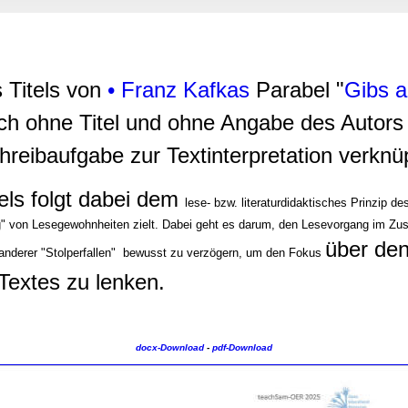
rwendung unserer Website an unsere Partner für soziale Medien
re Partner führen diese Informationen möglicherweise mit weite
ereitgestellt haben oder die sie im Rahmen Ihrer Nutzung der D
Titels von
• Franz Kafkas
Parabel "
Gibs a
h ohne Titel und ohne Angabe des Autors 
hreibaufgabe zur Textinterpretation verknü
els folgt dabei dem
lese- bzw. literaturdidaktisches Prinzip de
ng" von Lesegewohnheiten zielt. Dabei geht es darum, den Lesevorgang im Zu
über den
 anderer "Stolperfallen" bewusst zu verzögern, um den Fokus
Textes zu lenken.
docx-Download
-
pdf-Download