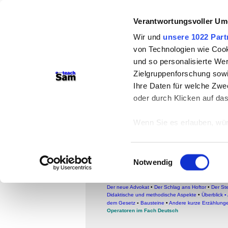
Verantwortungsvoller Um
teachSam- Arbeitsberei
Wir und
unsere 1022 Part
Arbeitstechniken
-
Deutsc
von Technologien wie Cook
Medien
-
Methodik und Di
und so personalisierte We
Zielgruppenforschung sowi
-
So sucht man auf tea
Ihre Daten für welche Zwec
oder durch Klicken auf da
Bausteine
Textpräsentation 
Wenn Sie es erlauben, wür
Informationen über
Franz Kafka: Gibs auf
können
Einwilligungsauswahl
Ihr Gerät durch ak
Notwendig
FACHBEREICH DEUTSCH
Erfahren Sie mehr darüber,
●
Glossar
●
Literatur
●
Literarische Gattungen
●
ERZÄHLUNGEN (EPISCHE KLEINFORMEN)
•
Über
Präferenzen im
Abschnitt
Der neue Advokat
•
Der Schlag ans Hoftor
•
Der St
Didaktische und methodische Aspekte
•
Überblick
▪
dem Gesetz
▪
Bausteine
•
Andere kurze Erzählung
Wir verwenden Cookies, um
Operatoren im Fach Deutsch
anbieten zu können und di