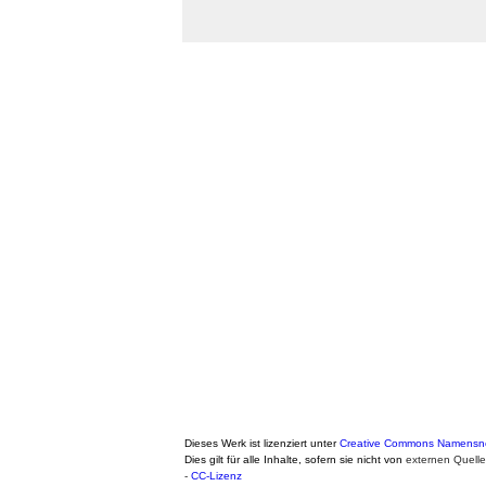
Dieses Werk ist lizenziert unter
Creative Commons Namensnen
Dies gilt für alle Inhalte, sofern sie nicht von
externen Quell
-
CC-Lizenz