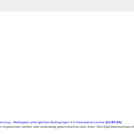
nung - Weitergabe unter gleichen Bedingungen 4.0 International License
(CC-BY-SA)
en eingebunden werden oder anderweitig gekennzeichnet sind. Autor: Gert Egle/www.teachsam.