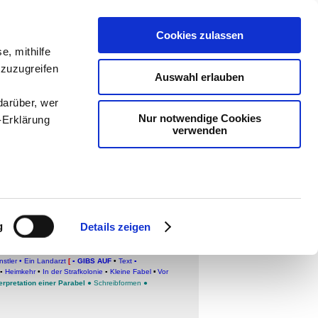
Cookies zulassen
e, mithilfe
ologie
-
 zuzugreifen
Auswahl erlauben
teachSam
darüber, wer
Nur notwendige Cookies
-Erklärung
verwenden
enau sein
fizieren
g
Details zeigen
Ihre
Brief an den Vater
•
Kafka als Erzähler
▪
KURZE
alyse
•
Auf der Galerie
•
Der Aufbruch
•
Der Geier
▪
stler
•
Ein Landarzt
[
▪
GIBS AUF
•
Text
▪
▪
Heimkehr
•
In der Strafkolonie
▪
Kleine Fabel
Vor
▪
erpretation einer Parabel
●
Schreibformen
●
le Medien
ir