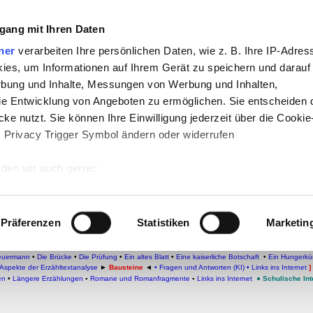
gang mit Ihren Daten
che:
ner
verarbeiten Ihre persönlichen Daten, wie z. B. Ihre IP-Adress
h
-
Geschichte
-
Politik
-
Pädagogik
-
Psych
ies, um Informationen auf Ihrem Gerät zu speichern und darauf
daktik
-
Projekte
-
So navigiert man auf 
rbung und Inhalte, Messungen von Werbung und Inhalten,
e Entwicklung von Angeboten zu ermöglichen. Sie entscheiden 
chSam
-
teachSam braucht Werbung
ke nutzt. Sie können Ihre Einwilligung jederzeit über die Cookie
s Privacy Trigger Symbol ändern oder widerrufen
ohne Titel
den wir auch gerne:
 Ihre geografische Lage erfassen, welche bis auf einige Meter g
tives Scannen nach bestimmten Merkmalen (Fingerprinting) identi
Präferenzen
Statistiken
Marketin
 wie Ihre persönlichen Daten verarbeitet werden, und legen Sie 
Erzählende Texte
▪
Parabel
●
Autorinnen und Autoren
▪
FRANZ KAFKA
▪
Überblick
▪
Biografie
▪
blick
▪
PARABELN
▪
Didaktische und methodische Aspekte
▪
Überblick
•
Aspekte der Erzähltextan
 Einzelheiten
fest.
euermann
•
Die Brücke
•
Die Prüfung
•
Ein altes Blatt
•
Eine kaiserliche Botschaft
•
Ein Hungerkün
Aspekte der Erzähltextanalyse
►
Bausteine
◄
•
Fragen und Antworten (KI)
•
Links ins Internet
]
en
•
Längere Erzählungen
▪
Romane und Romanfragmente
▪
Links ins Internet
●
Schulische Int
 Inhalte und Anzeigen zu personalisieren, Funktionen für sozia
e Zugriffe auf unsere Website zu analysieren. Außerdem geben w