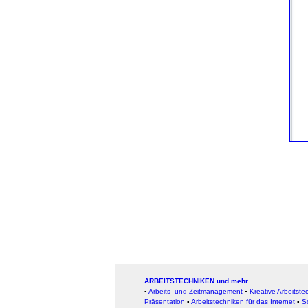
ARBEITSTECHNIKEN und mehr
▪
Arbeits- und Zeitmanagement
▪
Kreative Arbeitste
Präsentation
▪
Arbeitstechniken für das Internet
▪
S