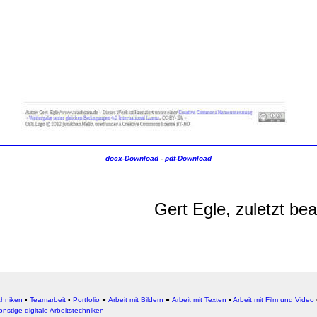
docx-Download
-
pdf-Download
Gert Egle, zuletzt be
chniken
▪
Teamarbeit
▪
Portfolio
●
Arbeit mit Bildern
●
Arbeit
mit Texten
▪
Arbeit mit Film und Video
onstige digitale Arbeitstechniken