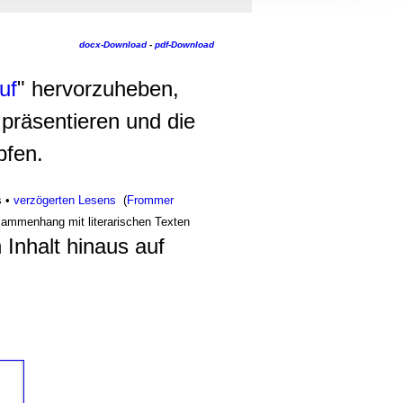
, Werbung
ren Daten
docx-Download
-
pdf-Download
ienste
uf
" hervorzuheben,
präsentieren und die
pfen.
s •
verzögerten Lesens
(
Frommer
sammenhang mit literarischen Texten
 Inhalt hinaus auf