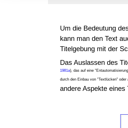
Informationen zu Ihrer Ve
und Analysen weiter. Unse
zusammen, die Sie ihnen b
gesammelt haben.
Um die Bedeutung des 
kann man den Text auc
Titelgebung mit der Sc
Das Auslassen des Tit
1981a
), das auf eine "Entautomatisieru
durch den Einbau von "Textlücken" oder
andere Aspekte eines 