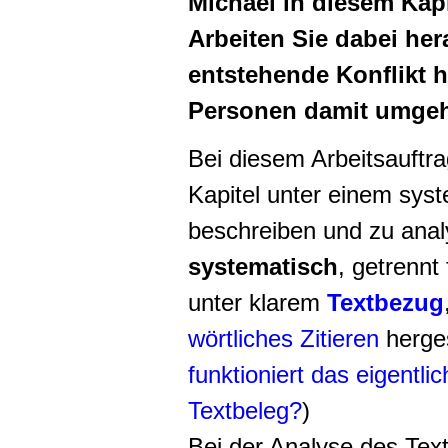
Michael in diesem Kapi
Arbeiten Sie dabei he
entstehende Konflikt h
Personen damit umge
Bei diesem Arbeitsauftr
Kapitel unter einem syst
beschreiben und zu analy
systematisch
, getrennt
unter klarem
Textbezug
wörtliches Zitieren
herges
funktioniert das eigentli
Textbeleg?
)
Bei der Analyse des Te