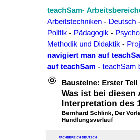
teachSam- Arbeitsbereich
Arbeitstechniken
-
Deutsch
Politik
-
Pädagogik
-
Psycho
Methodik und Didaktik
-
Pro
navigiert man auf teachS
auf teachSam
-
teachSam 
Bausteine: Erster Teil
Was ist bei diesen
Interpretation des 
Bernhard Schlink
,
Der Vorl
Handlungsverlauf
FACHBEREICH DEUTSCH