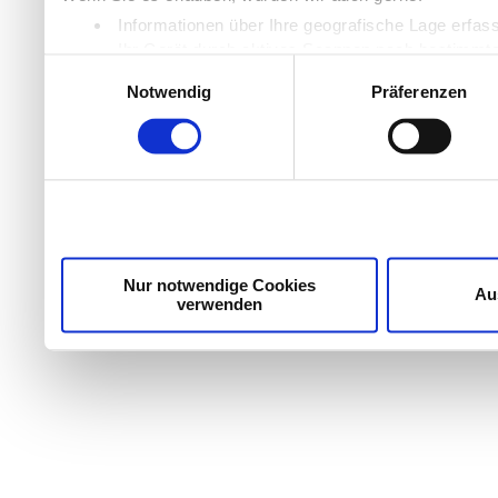
Informationen über Ihre geografische Lage erfas
Ihr Gerät durch aktives Scannen nach bestimmten
Einwilligungsauswahl
Erfahren Sie mehr darüber, wie Ihre persönlichen Daten
Notwendig
Präferenzen
Einzelheiten
fest.
Wir verwenden Cookies, um Inhalte und Anzeigen zu per
die Zugriffe auf unsere Website zu analysieren. Außer
unsere Partner für soziale Medien, Werbung und Analyse
möglicherweise mit weiteren Daten zusammen, die Sie ih
Dienste gesammelt haben.
Nur notwendige Cookies
Au
verwenden