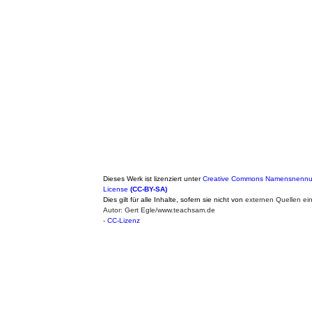
Dieses Werk ist lizenziert unter
Creative Commons Namensnennung
License
(CC-BY-SA)
Dies gilt für alle Inhalte, sofern sie nicht von
externen Quellen ei
Autor: Gert Egle/www.teachsam.de
-
CC-Lizenz