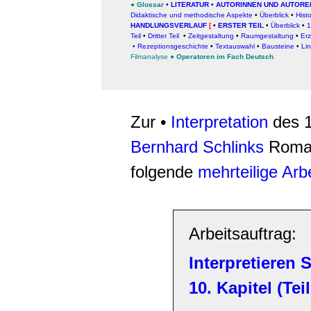
●
Glossar
•
LITERATUR
•
AUTORINNEN UND AUTORE
Didaktische und methodische Aspekte
•
Überblick
•
Hist
HANDLUNGSVERLAUF
[
•
ERSTER TEIL
•
Überblick
•
1
Teil
•
Dritter Teil
•
Zeitgestaltung
•
Raumgestaltung
•
Erz
•
Rezeptionsgeschichte
•
Textauswahl
•
Bausteine
•
Lin
Filmanalyse
●
Operatoren im Fach Deutsch
Zur •
Interpretation
des 1
Bernhard Schlinks
Roman
folgende
mehrteilige Ar
Arbeitsauftrag:
Interpretieren
10. Kapitel (Te