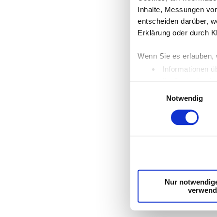
Inhalte, Messungen von
entscheiden darüber, we
Erklärung oder durch K
Wenn Sie es erlauben, 
Informationen ü
Ihr Gerät durch
Einwilligungsauswahl
Erfahren Sie mehr darü
Notwendig
Einzelheiten
fest.
Wir verwenden Cookies,
die Zugriffe auf unser
unsere Partner für soz
möglicherweise mit wei
Dienste gesammelt hab
Nur notwendig
verwend